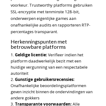
voorkeur. Trustworthy platforms gebruiken
SSL-encryptie met tenminste 128-bit,
onderwerpen eigenlijke games aan
onafhankelijke audits en rapporteren RTP-
percentages transparant.
Herkenningspunten met
betrouwbare platforms
Geldige licentie:
Verifieer indien het
platform daadwerkelijk bezit met een
huidige vergunning van een respectabele
autoriteit
Gunstige gebruikersrecensies:
Onafhankelijke beoordelingsplatformen
geven inzicht binnen de ondervindingen van
andere gokkers
Transparante voorwaarden:
Alle