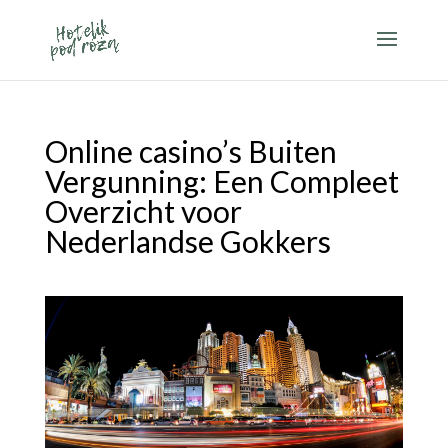
Online casino’s Buiten
Vergunning: Een Compleet
Overzicht voor
Nederlandse Gokkers