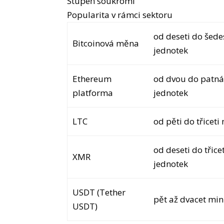
Stupeň soukromí
Popularita v rámci sektoru
od deseti do šede
Bitcoinová měna
jednotek
Ethereum
od dvou do patná
platforma
jednotek
LTC
od pěti do třiceti
od deseti do třice
XMR
jednotek
USDT (Tether
pět až dvacet min
USDT)