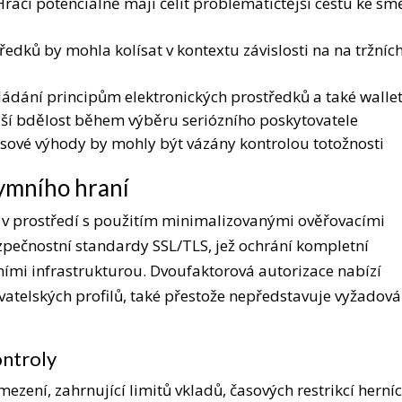
ráči potenciálně mají čelit problematičtější cestu ke sm
edků by mohla kolísat v kontextu závislosti na na tržníc
ládání principům elektronických prostředků a také walle
ší bdělost během výběru seriózního poskytovatele
ové výhody by mohly být vázány kontrolou totožnosti
ymního hraní
le v prostředí s použitím minimalizovanými ověřovacími
pečnostní standardy SSL/TLS, jež ochrání kompletní
ními infrastrukturou. Dvoufaktorová autorizace nabízí
atelských profilů, také přestože nepředstavuje vyžadov
ontroly
zení, zahrnující limitů vkladů, časových restrikcí herní