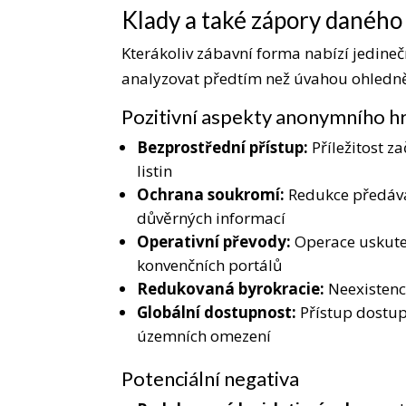
Klady a také zápory danéh
Kterákoliv zábavní forma nabízí jedine
analyzovat předtím než úvahou ohledně 
Pozitivní aspekty anonymního h
Bezprostřední přístup:
Příležitost z
listin
Ochrana soukromí:
Redukce předává
důvěrných informací
Operativní převody:
Operace uskuteč
konvenčních portálů
Redukovaná byrokracie:
Neexistence
Globální dostupnost:
Přístup dostupn
územních omezení
Potenciální negativa