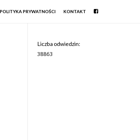
F
POLITYKA PRYWATNOŚCI
KONTAKT
B
Liczba odwiedzin:
38863