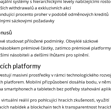
jální systémy s hierarchickými levely nabízejícími rosto
ších withdrawalů a exkluzivních akcí
ndující procento proher v podobě odměnových kreditů
telnými sázkovými požadavky
onusů
čové studovat přiložené podmínky. Obvyklé sázkové
0násobkem prémiové částky, zatímco prémiové platform
ími násobiteli a delšími lhůtami pro splnění.
acích platformy
estují masivní prostředky v rámci technologického rozvoj
jich platforem. Mobilní přizpůsobení dosáhla bodu, v něm
a smartphonech a tabletech bez potřeby stahování aplik
rtuální reálií pro pohlcující hracích zkušenosti, využití
acích nabídek a blockchain tech k transparentnost hracíc