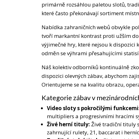
primárně rozsáhlou paletou slotů, tradič
které často překonávají sortiment místn
Nabídka zahraničních webů obvykle pokr
tvoří markantní kontrast proti užším do
výjimečné hry, které nejsou k dispozici
odměn se výhrami přesahujícími statisí
Náš kolektiv odborníků kontinuálně zk
dispozici olevných zábav, abychom zajis
Orientujeme se na kvalitu obrazu, opera
Kategorie zábav v mezinárodníc
Video sloty s pokročilými funkcemi
multipliers a progresivními hracími
Živé herní tituly:
Živé tradiční titul
zahrnující rulety, 21, baccarat i her