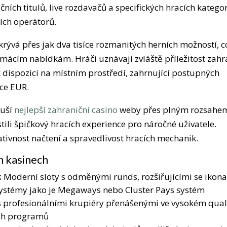
ních titulů, live rozdavačů a specifických hracích kategor
ích operátorů.
ývá přes jak dva tisíce rozmanitých herních možností, c
mácím nabídkám. Hráči uznávají zvláště příležitost zahrá
 k dispozici na místním prostředí, zahrnující postupných
ce EUR.
ouší
nejlepší zahraniční casino
weby přes plným rozsahe
tili špičkový hracích experience pro náročné uživatele.
tivnost načtení a spravedlivost hracích mechanik.
h kasinech
:
Moderní sloty s odměnými runds, rozšiřujícími se ikon
 systémy jako je Megaways nebo Cluster Pays systém
y s profesionálními krupiéry přenášenými ve vysokém qual
ních programů