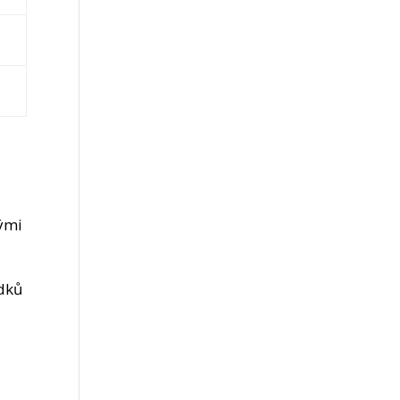
nými
dků