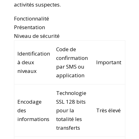
activités suspectes.
Fonctionnalité
Présentation
Niveau de sécurité
Code de
Identification
confirmation
à deux
Important
par SMS ou
niveaux
application
Technologie
Encodage
SSL 128 bits
des
pour la
Très élevé
informations
totalité les
transferts