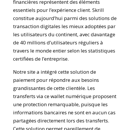
financières représentent des éléments
essentiels pour l’expérience client. Skrill
constitue aujourd’hui parmi des solutions de
transaction digitales les mieux adoptées par
les utilisateurs du continent, avec davantage
de 40 millions d’utilisateurs réguliers à
travers le monde entier selon les statistiques
certifiées de l’entreprise.
Notre site a intégré cette solution de
paiement pour répondre aux besoins
grandissantes de cette clientèle. Les
transferts via ce wallet numérique proposent
une protection remarquable, puisque les
informations bancaires ne sont en aucun cas
partagées directement lors des transferts.
Cette solution permet pareillement de