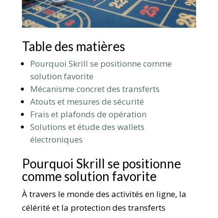
Table des matières
Pourquoi Skrill se positionne comme
solution favorite
Mécanisme concret des transferts
Atouts et mesures de sécurité
Frais et plafonds de opération
Solutions et étude des wallets
électroniques
Pourquoi Skrill se positionne
comme solution favorite
À travers le monde des activités en ligne, la
célérité et la protection des transferts