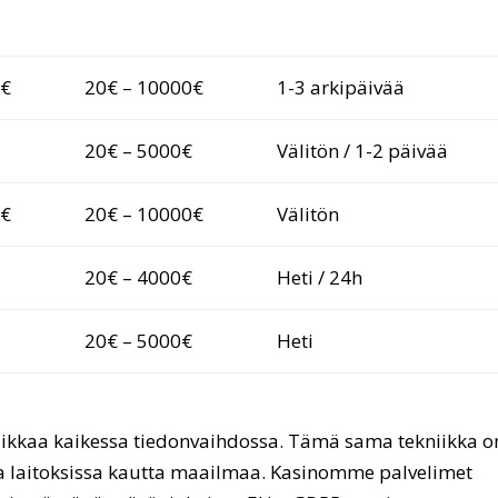
0€
20€ – 10000€
1-3 arkipäivää
€
20€ – 5000€
Välitön / 1-2 päivää
0€
20€ – 10000€
Välitön
€
20€ – 4000€
Heti / 24h
€
20€ – 5000€
Heti
ikkaa kaikessa tiedonvaihdossa. Tämä sama tekniikka o
 laitoksissa kautta maailmaa. Kasinomme palvelimet