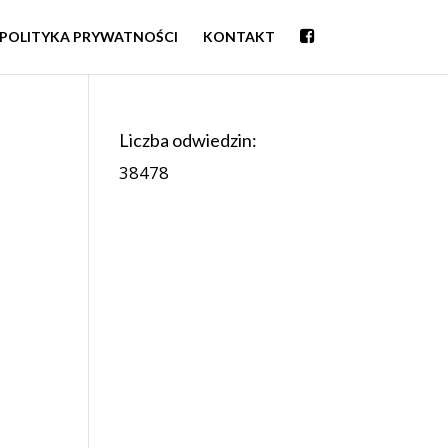
F
POLITYKA PRYWATNOŚCI
KONTAKT
B
Liczba odwiedzin:
38478