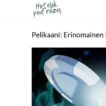
Pelikaani: Erinomainen K