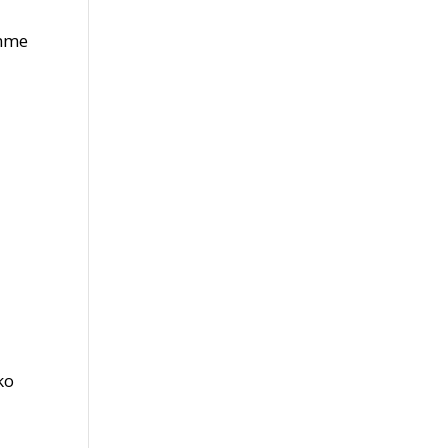
Emme
ko