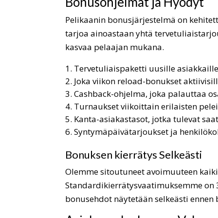
Bonusohjelmat ja Hyödyt
Pelikaanin bonusjärjestelmä on kehitet
tarjoa ainoastaan yhtä tervetuliaistar
kasvaa pelaajan mukana.
Tervetuliaispaketti uusille asiakkaill
Joka viikon reload-bonukset aktiivisill
Cashback-ohjelma, joka palauttaa os
Turnaukset viikoittain erilaisten pelei
Kanta-asiakastasot, jotka tulevat saa
Syntymäpäivätarjoukset ja henkilökoh
Bonuksen kierrätys Selkeästi
Olemme sitoutuneet avoimuuteen kaik
Standardikierrätysvaatimuksemme on 
bonusehdot näytetään selkeästi ennen bo