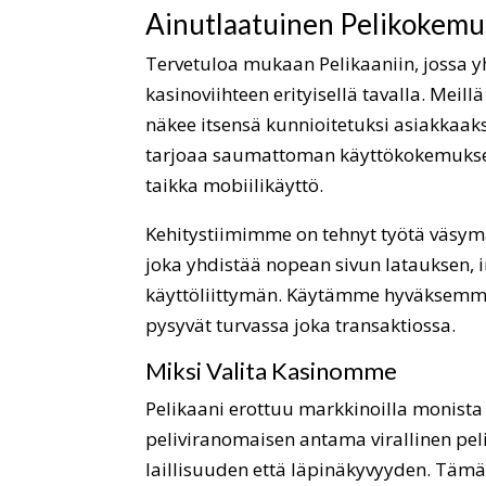
Ainutlaatuinen Pelikokemu
Tervetuloa mukaan Pelikaaniin, jossa 
kasinoviihteen erityisellä tavalla. Meil
näkee itsensä kunnioitetuksi asiakkaak
tarjoaa saumattoman käyttökokemuksen k
taikka mobiilikäyttö.
Kehitystiimimme on tehnyt työtä väsy
joka yhdistää nopean sivun latauksen, 
käyttöliittymän. Käytämme hyväksemme 
pysyvät turvassa joka transaktiossa.
Miksi Valita Kasinomme
Pelikaani erottuu markkinoilla monista
peliviranomaisen antama virallinen p
laillisuuden että läpinäkyvyyden. Tämä