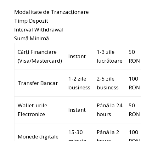
Modalitate de Tranzacționare
Timp Depozit
Interval Withdrawal
Sumă Minimă
Cărți Financiare
1-3 zile
50
Instant
(Visa/Mastercard)
lucrătoare
RON
1-2 zile
2-5 zile
100
Transfer Bancar
business
business
RON
Wallet-urile
Până la 24
50
Instant
Electronice
hours
RON
15-30
Până la 2
100
Monede digitale
minute
hours
RON