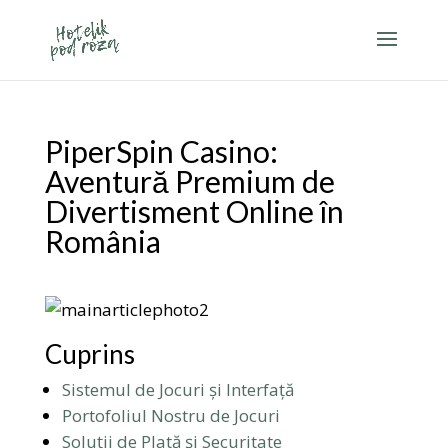
PiperSpin Casino:
Aventură Premium de
Divertisment Online în
România
Cuprins
Sistemul de Jocuri și Interfață
Portofoliul Nostru de Jocuri
Soluții de Plată și Securitate