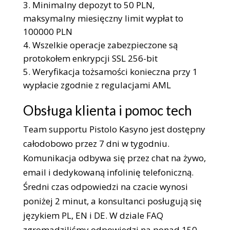
Minimalny depozyt to 50 PLN,
maksymalny miesięczny limit wypłat to
100000 PLN
Wszelkie operacje zabezpieczone są
protokołem enkrypcji SSL 256-bit
Weryfikacja tożsamości konieczna przy 1
wypłacie zgodnie z regulacjami AML
Obsługa klienta i pomoc tech
Team supportu Pistolo Kasyno jest dostępny
całodobowo przez 7 dni w tygodniu.
Komunikacja odbywa się przez chat na żywo,
email i dedykowaną infolinię telefoniczną.
Średni czas odpowiedzi na czacie wynosi
poniżej 2 minut, a konsultanci posługują się
językiem PL, EN i DE. W dziale FAQ
zgromadziliśmy odpowiedzi na ponad 150