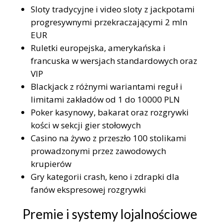
Sloty tradycyjne i video sloty z jackpotami
progresywnymi przekraczającymi 2 mln
EUR
Ruletki europejska, amerykańska i
francuska w wersjach standardowych oraz
VIP
Blackjack z różnymi wariantami reguł i
limitami zakładów od 1 do 10000 PLN
Poker kasynowy, bakarat oraz rozgrywki
kości w sekcji gier stołowych
Casino na żywo z przeszło 100 stolikami
prowadzonymi przez zawodowych
krupierów
Gry kategorii crash, keno i zdrapki dla
fanów ekspresowej rozgrywki
Premie i systemy lojalnościowe