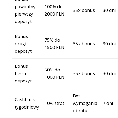
powitalny
100% do
35x bonus
30 dni
pierwszy
2000 PLN
depozyt
Bonus
75% do
drugi
35x bonus
30 dni
1500 PLN
depozyt
Bonus
50% do
trzeci
35x bonus
30 dni
1000 PLN
depozyt
Bez
Cashback
10% strat
wymagania
7 dni
tygodniowy
obrotu