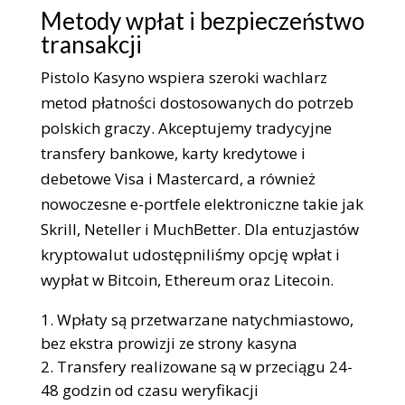
Metody wpłat i bezpieczeństwo
transakcji
Pistolo Kasyno wspiera szeroki wachlarz
metod płatności dostosowanych do potrzeb
polskich graczy. Akceptujemy tradycyjne
transfery bankowe, karty kredytowe i
debetowe Visa i Mastercard, a również
nowoczesne e-portfele elektroniczne takie jak
Skrill, Neteller i MuchBetter. Dla entuzjastów
kryptowalut udostępniliśmy opcję wpłat i
wypłat w Bitcoin, Ethereum oraz Litecoin.
Wpłaty są przetwarzane natychmiastowo,
bez ekstra prowizji ze strony kasyna
Transfery realizowane są w przeciągu 24-
48 godzin od czasu weryfikacji