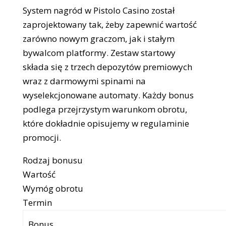
System nagród w Pistolo Casino został
zaprojektowany tak, żeby zapewnić wartość
zarówno nowym graczom, jak i stałym
bywalcom platformy. Zestaw startowy
składa się z trzech depozytów premiowych
wraz z darmowymi spinami na
wyselekcjonowane automaty. Każdy bonus
podlega przejrzystym warunkom obrotu,
które dokładnie opisujemy w regulaminie
promocji.
Rodzaj bonusu
Wartość
Wymóg obrotu
Termin
Bonus