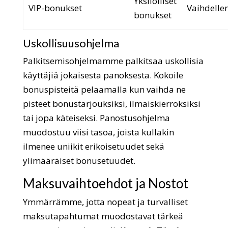
Yksilölliset
VIP-bonukset
Vaihdelle
bonukset
Uskollisuusohjelma
Palkitsemisohjelmamme palkitsaa uskollisia
käyttäjiä jokaisesta panoksesta. Kokoile
bonuspisteitä pelaamalla kun vaihda ne
pisteet bonustarjouksiksi, ilmaiskierroksiksi
tai jopa käteiseksi. Panostusohjelma
muodostuu viisi tasoa, joista kullakin
ilmenee uniikit erikoisetuudet sekä
ylimääräiset bonusetuudet.
Maksuvaihtoehdot ja Nostot
Ymmärrämme, jotta nopeat ja turvalliset
maksutapahtumat muodostavat tärkeä