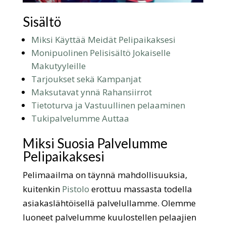
Sisältö
Miksi Käyttää Meidät Pelipaikaksesi
Monipuolinen Pelisisältö Jokaiselle
Makutyyleille
Tarjoukset sekä Kampanjat
Maksutavat ynnä Rahansiirrot
Tietoturva ja Vastuullinen pelaaminen
Tukipalvelumme Auttaa
Miksi Suosia Palvelumme
Pelipaikaksesi
Pelimaailma on täynnä mahdollisuuksia,
kuitenkin
Pistolo
erottuu massasta todella
asiakaslähtöisellä palvelullamme. Olemme
luoneet palvelumme kuulostellen pelaajien