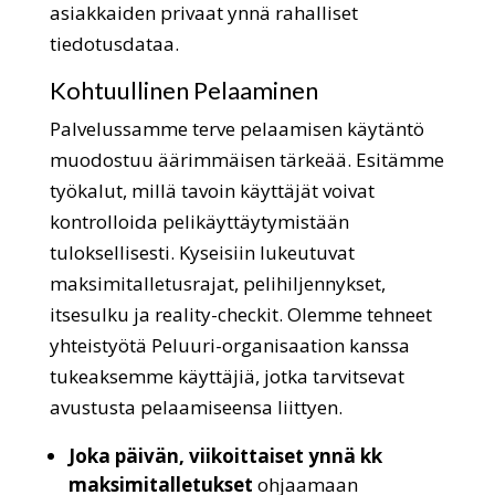
asiakkaiden privaat ynnä rahalliset
tiedotusdataa.
Kohtuullinen Pelaaminen
Palvelussamme terve pelaamisen käytäntö
muodostuu äärimmäisen tärkeää. Esitämme
työkalut, millä tavoin käyttäjät voivat
kontrolloida pelikäyttäytymistään
tuloksellisesti. Kyseisiin lukeutuvat
maksimitalletusrajat, pelihiljennykset,
itsesulku ja reality-checkit. Olemme tehneet
yhteistyötä Peluuri-organisaation kanssa
tukeaksemme käyttäjiä, jotka tarvitsevat
avustusta pelaamiseensa liittyen.
Joka päivän, viikoittaiset ynnä kk
maksimitalletukset
ohjaamaan