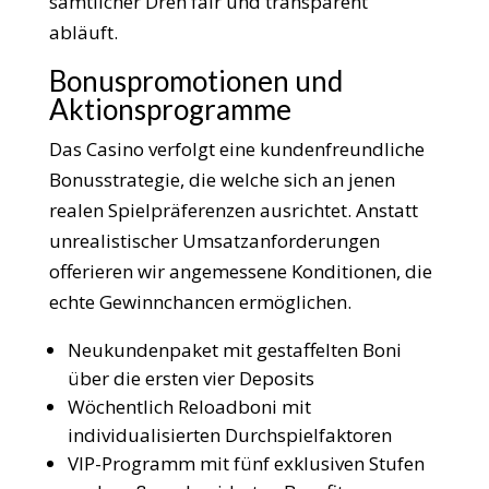
sämtlicher Dreh fair und transparent
abläuft.
Bonuspromotionen und
Aktionsprogramme
Das Casino verfolgt eine kundenfreundliche
Bonusstrategie, die welche sich an jenen
realen Spielpräferenzen ausrichtet. Anstatt
unrealistischer Umsatzanforderungen
offerieren wir angemessene Konditionen, die
echte Gewinnchancen ermöglichen.
Neukundenpaket mit gestaffelten Boni
über die ersten vier Deposits
Wöchentlich Reloadboni mit
individualisierten Durchspielfaktoren
VIP-Programm mit fünf exklusiven Stufen