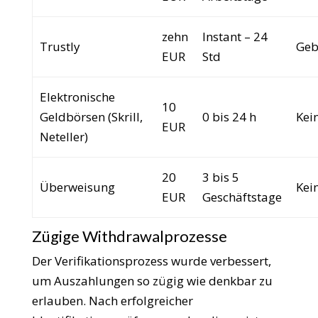
zehn
Instant – 24
Trustly
Geb
EUR
Std
Elektronische
10
Geldbörsen (Skrill,
0 bis 24 h
Kei
EUR
Neteller)
20
3 bis 5
Überweisung
Kei
EUR
Geschäftstage
Zügige Withdrawalprozesse
Der Verifikationsprozess wurde verbessert,
um Auszahlungen so zügig wie denkbar zu
erlauben. Nach erfolgreicher