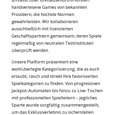
handverlesene Games von bekannten
Providern, die höchste Normen
gewährleisten. Wir kollaborieren
ausschließlich mit lizenzierten
Geschäftspartnern gemeinsam, deren Spiele
regelmäßig von neutralen Testinstituten
überprüft werden.
Unsere Platform präsentiert eine
wohlüberlegte Kategorisierung, die es euch
erlaubt, rasch und direkt Ihre favorisierten
Spielkategorien zu finden. Von progressiven
Jackpot-Automaten bis hinzu zu Live-Tischen
mit professionellen Spielleitern – jegliches
Sparte wurde sorgfältig zusammengestellt,
um das Exklusiverlebnis zu sicherstellen.