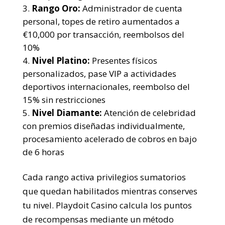
Rango Oro:
Administrador de cuenta
personal, topes de retiro aumentados a
€10,000 por transacción, reembolsos del
10%
Nivel Platino:
Presentes físicos
personalizados, pase VIP a actividades
deportivos internacionales, reembolso del
15% sin restricciones
Nivel Diamante:
Atención de celebridad
con premios diseñadas individualmente,
procesamiento acelerado de cobros en bajo
de 6 horas
Cada rango activa privilegios sumatorios
que quedan habilitados mientras conserves
tu nivel. Playdoit Casino calcula los puntos
de recompensas mediante un método