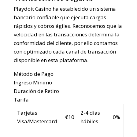
Playdoit Casino ha establecido un sistema
bancario confiable que ejecuta cargas
rápidos y cobros ágiles. Reconocemos que la
velocidad en las transacciones determina la
conformidad del cliente, por ello contamos
con optimizado cada canal de transacción
disponible en esta plataforma.
Método de Pago
Ingreso Mínimo
Duración de Retiro
Tarifa
Tarjetas
2-4 días
€10
0%
Visa/Mastercard
hábiles