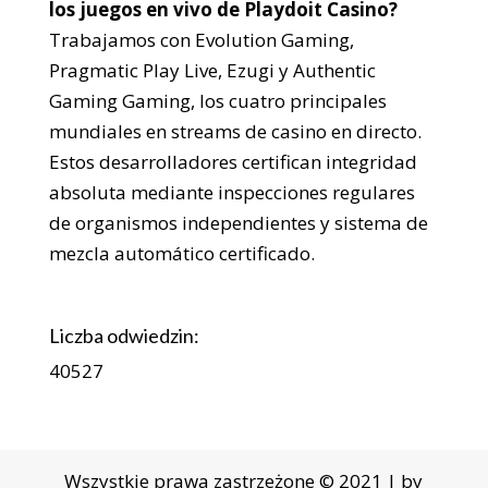
los juegos en vivo de Playdoit Casino?
Trabajamos con Evolution Gaming,
Pragmatic Play Live, Ezugi y Authentic
Gaming Gaming, los cuatro principales
mundiales en streams de casino en directo.
Estos desarrolladores certifican integridad
absoluta mediante inspecciones regulares
de organismos independientes y sistema de
mezcla automático certificado.
Liczba odwiedzin:
40527
Wszystkie prawa zastrzeżone © 2021 | by