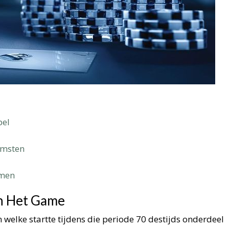
pel
omsten
omen
an Het Game
 welke startte tijdens die periode 70 destijds onderdeel