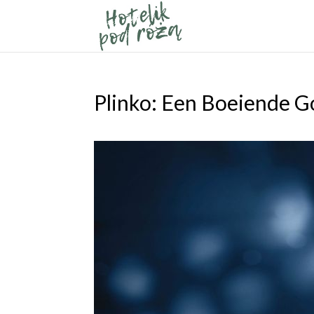
Plinko: Een Boeiende G