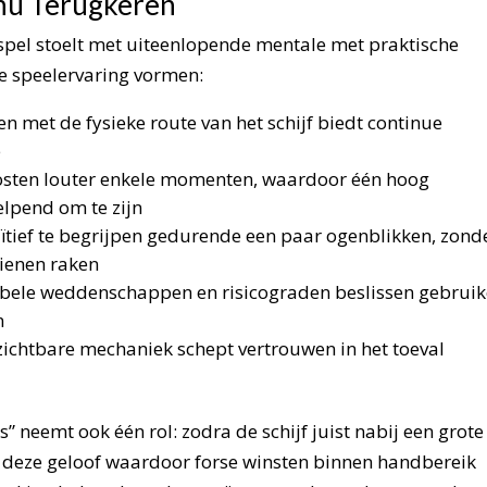
inu Terugkeren
spel stoelt met uiteenlopende mentale met praktische
e speelervaring vormen:
n met de fysieke route van het schijf biedt continue
e
sten louter enkele momenten, waardoor één hoog
lpend om te zijn
uïtief te begrijpen gedurende een paar ogenblikken, zond
ienen raken
ibele weddenschappen en risicograden beslissen gebruik
n
ichtbare mechaniek schept vertrouwen in het toeval
s” neemt ook één rol: zodra de schijf juist nabij een grote
it deze geloof waardoor forse winsten binnen handbereik