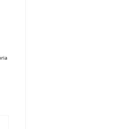
n
oria