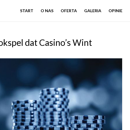
START
O NAS
OFERTA
GALERIA
OPINIE
okspel dat Casino’s Wint