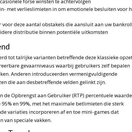
asionele forse winsten te achtervolgen
in- met verlieslimieten in om emotionele besluiten voor h
 voor deze aantal obstakels die aansluit aan uw bankroll
dere distributie binnen potentiële uitkomsten
end
erd tot talrijke varianten betreffende deze klassieke opzet
reerbare gevaarniveaus waarbij gebruikers zelf bepalen
uiken. Anderen introduceerden vermenigvuldigende
en die aan desbetreffende velden gelinkt zijn.
ffen de Opbrengst aan Gebruiker (RTP) percentuele waarde
95% en 99%, met het maximale betlimieten die sterk
nde variaties incorporeren af en toe mini-games dat
n van speciale vakken.