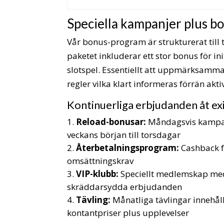
Speciella kampanjer plus 
Vår bonus-program är strukturerat till 
paketet inkluderar ett stor bonus för i
slotspel. Essentiellt att uppmärksamm
regler vilka klart informeras förrän akti
Kontinuerliga erbjudanden åt ex
Reload-bonusar:
Måndagsvis kampanj
veckans början till torsdagar
Återbetalningsprogram:
Cashback f
omsättningskrav
VIP-klubb:
Speciellt medlemskap med
skräddarsydda erbjudanden
Tävling:
Månatliga tävlingar innehål
kontantpriser plus upplevelser