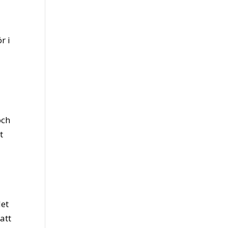
r i
och
t
Net
att