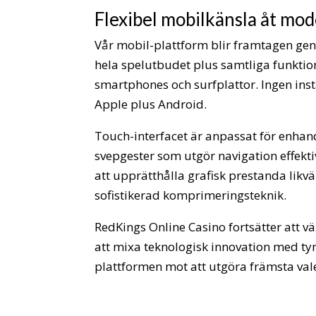
Flexibel mobilkänsla åt mo
Vår mobil-plattform blir framtagen gen
hela spelutbudet plus samtliga funktion
smartphones och surfplattor. Ingen inst
Apple plus Android.
Touch-interfacet är anpassat för enhan
svepgester som utgör navigation effekt
att upprätthålla grafisk prestanda likv
sofistikerad komprimeringsteknik.
RedKings Online Casino fortsätter att v
att mixa teknologisk innovation med ty
plattformen mot att utgöra främsta vale