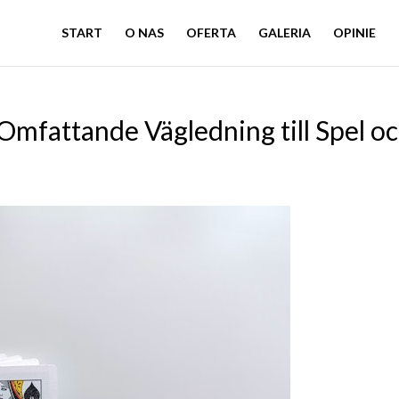
START
O NAS
OFERTA
GALERIA
OPINIE
Omfattande Vägledning till Spel o