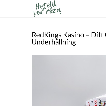
RedKings Kasino – Ditt 
Underhållning