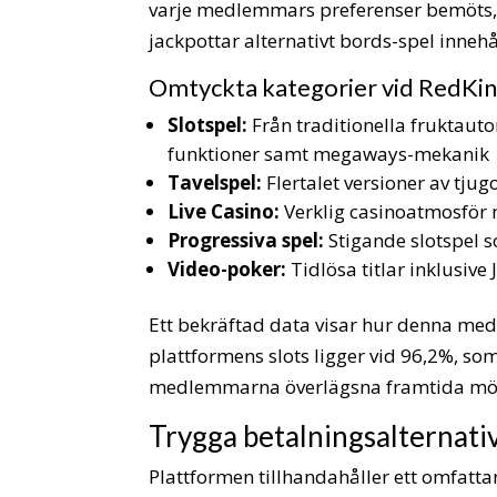
varje medlemmars preferenser bemöts, 
jackpottar alternativt bords-spel innehå
Omtyckta kategorier vid RedKin
Slotspel:
Från traditionella fruktaut
funktioner samt megaways-mekanik
Tavelspel:
Flertalet versioner av tjug
Live Casino:
Verklig casinoatmosför m
Progressiva spel:
Stigande slotspel 
Video-poker:
Tidlösa titlar inklusiv
Ett bekräftad data visar hur denna mede
plattformens slots ligger vid 96,2%, s
medlemmarna överlägsna framtida möj
Trygga betalningsalternativ
Plattformen tillhandahåller ett omfat