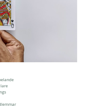
spelande
llare
ings
edlemmar