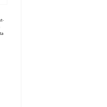
st-
a
ta