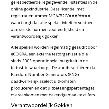
gerespecteerde regelgevende instanties in de
online gokindustrie. Deze licentie, met
registratienummer MGA/B2C/###/####,
waarborgt dat alle spelactiviteiten voldoen
aan strikte normen voor eerlijkheid en
verantwoordelijk gokken.
Alle spellen worden regelmatig geaudit door
eCOGRA, een externe testorganisatie die
sinds 2003 operationele integriteit in de
industrie waarborgt. De audits verifiëren dat
Random Number Generators (RNG)
daadwerkelijk aselect uitkomsten
produceren en dat uitbetalingspercentages
overeenkomen met bekendgemaakte cijfers.
Verantwoordelijk Gokken