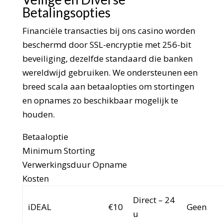
Betalingsopties
Financiële transacties bij ons casino worden
beschermd door SSL-encryptie met 256-bit
beveiliging, dezelfde standaard die banken
wereldwijd gebruiken. We ondersteunen een
breed scala aan betaalopties om stortingen
en opnames zo beschikbaar mogelijk te
houden.
Betaaloptie
Minimum Storting
Verwerkingsduur Opname
Kosten
Direct – 24
iDEAL
€10
Geen
u