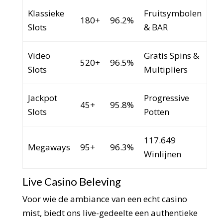
Klassieke
Fruitsymbolen
180+
96.2%
Slots
& BAR
Video
Gratis Spins &
520+
96.5%
Slots
Multipliers
Jackpot
Progressive
45+
95.8%
Slots
Potten
117.649
Megaways
95+
96.3%
Winlijnen
Live Casino Beleving
Voor wie de ambiance van een echt casino
mist, biedt ons live-gedeelte een authentieke