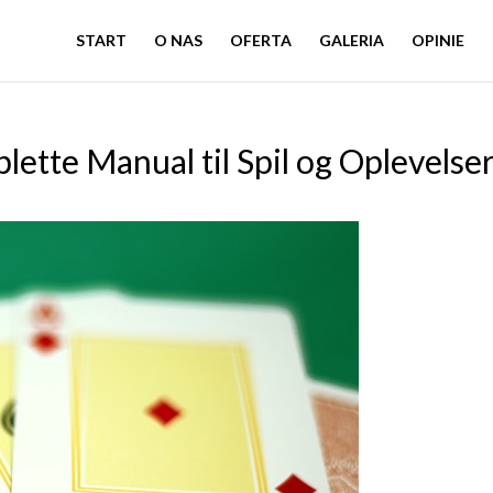
START
O NAS
OFERTA
GALERIA
OPINIE
lette Manual til Spil og Oplevelse