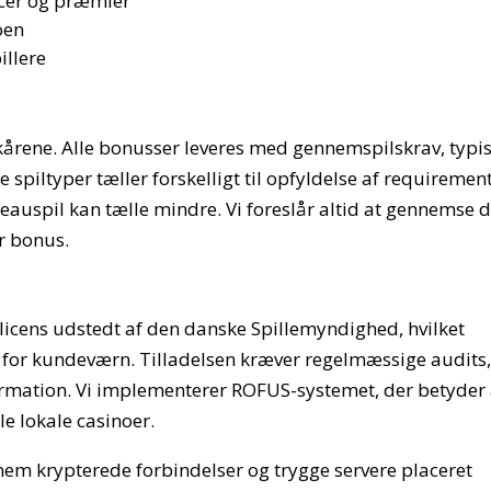
cer og præmier
oen
illere
lkårene. Alle bonusser leveres med gennemspilskrav, typi
spiltyper tæller forskelligt til opfyldelse af requiremen
auspil kan tælle mindre. Vi foreslår altid at gennemse 
er bonus.
licens udstedt af den danske Spillemyndighed, hvilket
r for kundeværn. Tilladelsen kræver regelmæssige audits
ormation. Vi implementerer ROFUS-systemet, der betyder 
le lokale casinoer.
nem krypterede forbindelser og trygge servere placeret