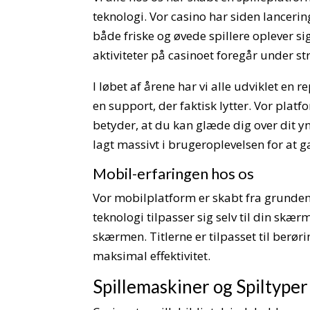
teknologi. Vor casino har siden lancerin
både friske og øvede spillere oplever si
aktiviteter på casinoet foregår under s
I løbet af årene har vi alle udviklet en 
en support, der faktisk lytter. Vor pla
betyder, at du kan glæde dig over dit y
lagt massivt i brugeroplevelsen for at g
Mobil-erfaringen hos os
Vor mobilplatform er skabt fra grund
teknologi tilpasser sig selv til din skæ
skærmen. Titlerne er tilpasset til berør
maksimal effektivitet.
Spillemaskiner og Spiltyper