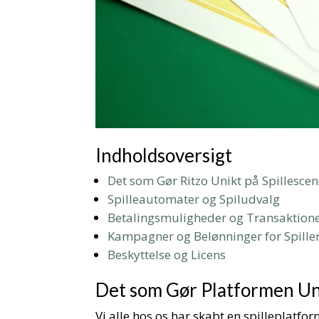
Indholdsoversigt
Det som Gør Ritzo Unikt på Spillesce
Spilleautomater og Spiludvalg
Betalingsmuligheder og Transaktion
Kampagner og Belønninger for Spille
Beskyttelse og Licens
Det som Gør Platformen Un
Vi alle hos os har skabt en spilleplatf