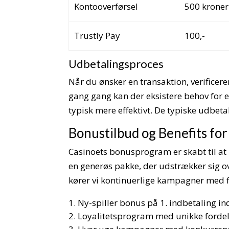
Kontooverførsel
500 kroner
Trustly Pay
100,-
Udbetalingsproces
Når du ønsker en transaktion, verificer
gang gang kan der eksistere behov for
typisk mere effektivt. De typiske udbet
Bonustilbud og Benefits for
Casinoets bonusprogram er skabt til at 
en generøs pakke, der udstrækker sig o
kører vi kontinuerlige kampagner med f
Ny-spiller bonus på 1. indbetaling i
Loyalitetsprogram med unikke fordel