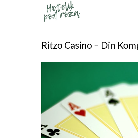
Ritzo Casino – Din Komp