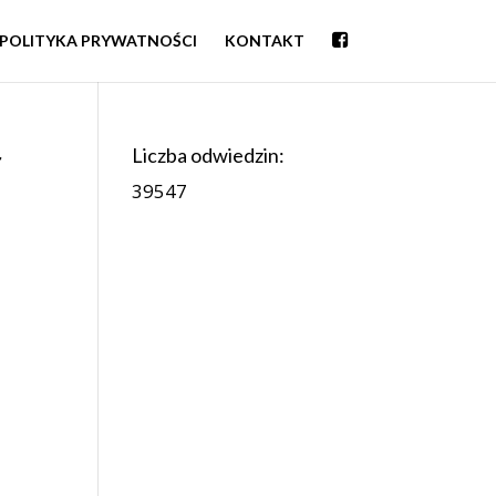
F
POLITYKA PRYWATNOŚCI
KONTAKT
B
r
Liczba odwiedzin:
39547