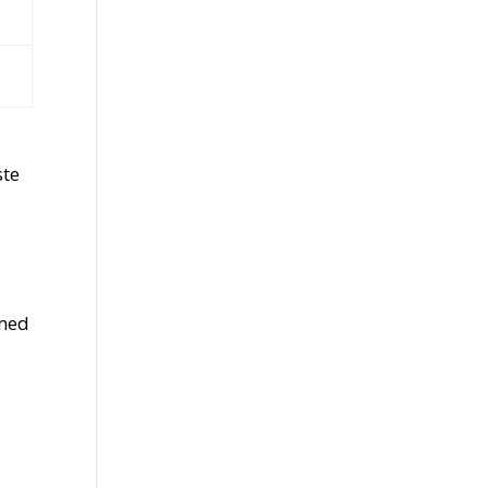
ste
 med