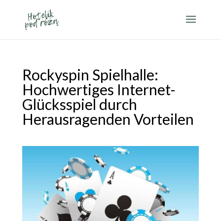
Rockyspin Spielhalle:
Hochwertiges Internet-
Glücksspiel durch
Herausragenden Vorteilen