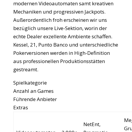
modernen Videoautomaten samt kreativen
Mechaniken und progressiven Jackpots.
Außerordentlich froh erscheinen wir uns
bezüglich unsere Live-Sektion, worin der
echte Dealer exzellente Ambiente schaffen.
Kessel, 21, Punto Banco und unterschiedliche
Pokerversionen werden in High-Definition
aus professionellen Produktionsstätten
gestreamt.
Spielkategorie
Anzahl an Games
Führende Anbieter
Extras
Me
NetEnt,
Gr