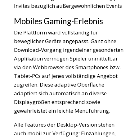
Invites bezüglich außergewöhnlichen Events
Mobiles Gaming-Erlebnis
Die Plattform ward vollständig für
beweglicher Geräte angepasst. Ganz ohne
Download-Vorgang irgendeiner gesonderten
Applikation vermögen Spieler unmittelbar
via den Webbrowser des Smartphones bzw.
Tablet-PCs auf jenes vollständige Angebot
zugreifen. Diese adaptive Oberfläche
adaptiert sich automatisch an diverse
Displaygrößen entsprechend sowie
gewährleistet ein leichte Menüführung.
Alle Features der Desktop-Version stehen
auch mobil zur Verfügung: Einzahlungen,