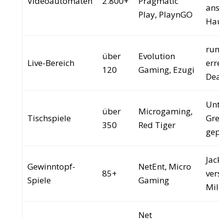
Videoautomaten
2.800+
Pragmatic
ans
Play, PlaynGO
Ha
run
über
Evolution
Live-Bereich
err
120
Gaming, Ezugi
Dea
Unt
über
Microgaming,
Tischspiele
Gre
350
Red Tiger
gep
Jac
Gewinntopf-
NetEnt, Micro
85+
ver
Spiele
Gaming
Mil
Net