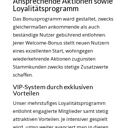
Ansprechende Aktionen sowie
Loyalitätsprogramm
Das Bonusprogramm ward gestaltet, zwecks
gleichermaßen ankommende als auch
beständige Nutzer gebührend entlohnen.
Jener Welcome-Bonus stellt neuen Nutzern
eines exzellenten Start, wohingegen
wiederkehrende Aktionen zugunsten
Stammkunden zwecks stetige Zusatzwerte
schaffen.
VIP-System durch exklusiven
Vorteilen
Unser mehrstufiges Loyalitätsprogramm
entlohnt engagierte Mitglieder samt stetig
attraktiven Vorteilen. Je intensiver gespielt
wird, umso weiter avanciert man in diesen