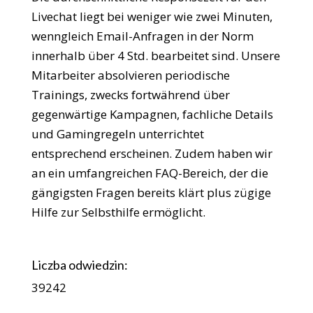
Livechat liegt bei weniger wie zwei Minuten,
wenngleich Email-Anfragen in der Norm
innerhalb über 4 Std. bearbeitet sind. Unsere
Mitarbeiter absolvieren periodische
Trainings, zwecks fortwährend über
gegenwärtige Kampagnen, fachliche Details
und Gamingregeln unterrichtet
entsprechend erscheinen. Zudem haben wir
an ein umfangreichen FAQ-Bereich, der die
gängigsten Fragen bereits klärt plus zügige
Hilfe zur Selbsthilfe ermöglicht.
Liczba odwiedzin:
39242