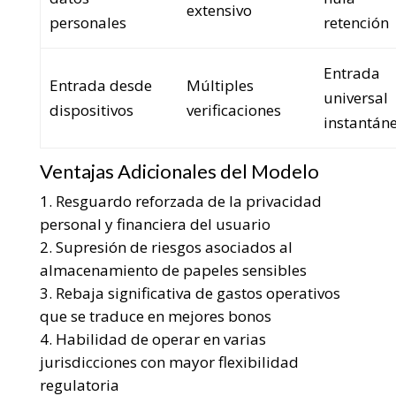
extensivo
personales
retención
Entrada
Entrada desde
Múltiples
universal
dispositivos
verificaciones
instantán
Ventajas Adicionales del Modelo
Resguardo reforzada de la privacidad
personal y financiera del usuario
Supresión de riesgos asociados al
almacenamiento de papeles sensibles
Rebaja significativa de gastos operativos
que se traduce en mejores bonos
Habilidad de operar en varias
jurisdicciones con mayor flexibilidad
regulatoria