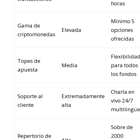
horas
Mínimo 5
Gama de
Elevada
opciones
criptomonedas
ofrecidas
Flexibilida
Topes de
Media
para todos
apuesta
los fondos
Charla en
Soporte al
Extremadamente
vivo 24/7
cliente
alta
multilingüe
Sobre de
Repertorio de
2000