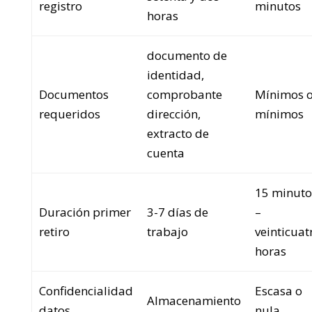
registro
minutos
horas
documento de
identidad,
Documentos
comprobante
Mínimos 
requeridos
dirección,
mínimos
extracto de
cuenta
15 minuto
Duración primer
3-7 días de
–
retiro
trabajo
veinticuat
horas
Confidencialidad
Escasa o
Almacenamiento
datos
nula