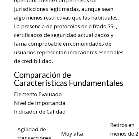
operador cuente con permisos de
jurisdicciones legitimadas, aunque sean
algo menos restrictivas que las habituales.
La presencia de protocolos de cifrado SSL,
certificados de seguridad actualizados y
fama comprobable en comunidades de
usuarios representan indicadores esenciales
de credibilidad.
Comparación de
Características Fundamentales
Elemento Evaluado
Nivel de Importancia
Indicador de Calidad
Retiros en
Agilidad de
Muy alta
menos de 2
transacciones