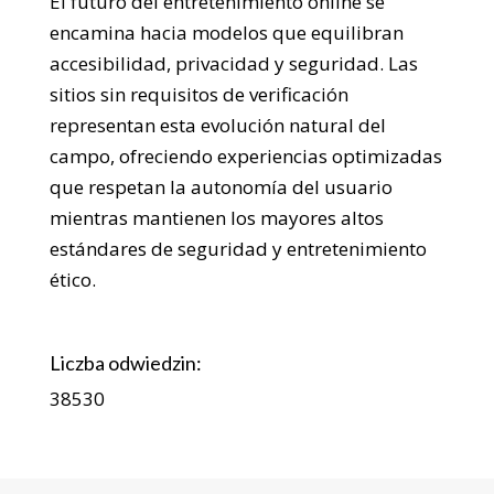
El futuro del entretenimiento online se
encamina hacia modelos que equilibran
accesibilidad, privacidad y seguridad. Las
sitios sin requisitos de verificación
representan esta evolución natural del
campo, ofreciendo experiencias optimizadas
que respetan la autonomía del usuario
mientras mantienen los mayores altos
estándares de seguridad y entretenimiento
ético.
Liczba odwiedzin:
38530