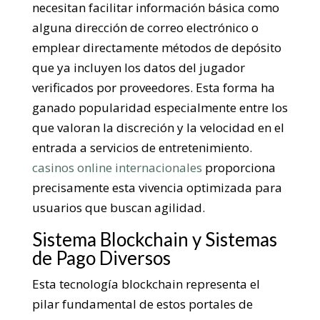
necesitan facilitar información básica como
alguna dirección de correo electrónico o
emplear directamente métodos de depósito
que ya incluyen los datos del jugador
verificados por proveedores. Esta forma ha
ganado popularidad especialmente entre los
que valoran la discreción y la velocidad en el
entrada a servicios de entretenimiento.
casinos online internacionales
proporciona
precisamente esta vivencia optimizada para
usuarios que buscan agilidad.
Sistema Blockchain y Sistemas
de Pago Diversos
Esta tecnología blockchain representa el
pilar fundamental de estos portales de