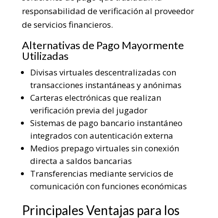
responsabilidad de verificación al proveedor
de servicios financieros.
Alternativas de Pago Mayormente
Utilizadas
Divisas virtuales descentralizadas con
transacciones instantáneas y anónimas
Carteras electrónicas que realizan
verificación previa del jugador
Sistemas de pago bancario instantáneo
integrados con autenticación externa
Medios prepago virtuales sin conexión
directa a saldos bancarias
Transferencias mediante servicios de
comunicación con funciones económicas
Principales Ventajas para los