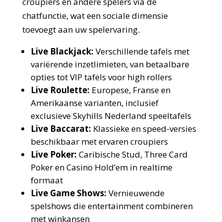
croupiers en andere spelers via de
chatfunctie, wat een sociale dimensie
toevoegt aan uw spelervaring.
Live Blackjack:
Verschillende tafels met
variërende inzetlimieten, van betaalbare
opties tot VIP tafels voor high rollers
Live Roulette:
Europese, Franse en
Amerikaanse varianten, inclusief
exclusieve Skyhills Nederland speeltafels
Live Baccarat:
Klassieke en speed-versies
beschikbaar met ervaren croupiers
Live Poker:
Caribische Stud, Three Card
Poker en Casino Hold’em in realtime
formaat
Live Game Shows:
Vernieuwende
spelshows die entertainment combineren
met winkansen