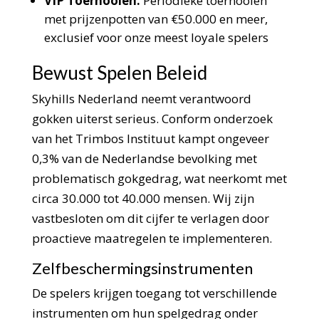
VIP Toernooien:
Periodieke toernooien
met prijzenpotten van €50.000 en meer,
exclusief voor onze meest loyale spelers
Bewust Spelen Beleid
Skyhills Nederland neemt verantwoord
gokken uiterst serieus. Conform onderzoek
van het Trimbos Instituut kampt ongeveer
0,3% van de Nederlandse bevolking met
problematisch gokgedrag, wat neerkomt met
circa 30.000 tot 40.000 mensen. Wij zijn
vastbesloten om dit cijfer te verlagen door
proactieve maatregelen te implementeren.
Zelfbeschermingsinstrumenten
De spelers krijgen toegang tot verschillende
instrumenten om hun spelgedrag onder