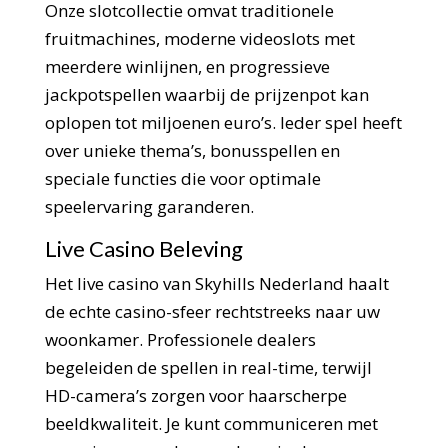
Onze slotcollectie omvat traditionele
fruitmachines, moderne videoslots met
meerdere winlijnen, en progressieve
jackpotspellen waarbij de prijzenpot kan
oplopen tot miljoenen euro’s. Ieder spel heeft
over unieke thema’s, bonusspellen en
speciale functies die voor optimale
speelervaring garanderen.
Live Casino Beleving
Het live casino van Skyhills Nederland haalt
de echte casino-sfeer rechtstreeks naar uw
woonkamer. Professionele dealers
begeleiden de spellen in real-time, terwijl
HD-camera’s zorgen voor haarscherpe
beeldkwaliteit. Je kunt communiceren met