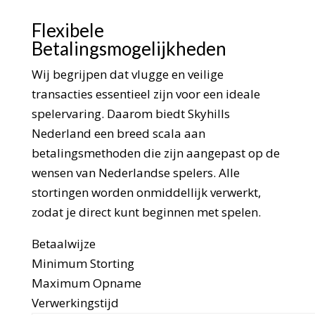
Flexibele
Betalingsmogelijkheden
Wij begrijpen dat vlugge en veilige
transacties essentieel zijn voor een ideale
spelervaring. Daarom biedt Skyhills
Nederland een breed scala aan
betalingsmethoden die zijn aangepast op de
wensen van Nederlandse spelers. Alle
stortingen worden onmiddellijk verwerkt,
zodat je direct kunt beginnen met spelen.
Betaalwijze
Minimum Storting
Maximum Opname
Verwerkingstijd