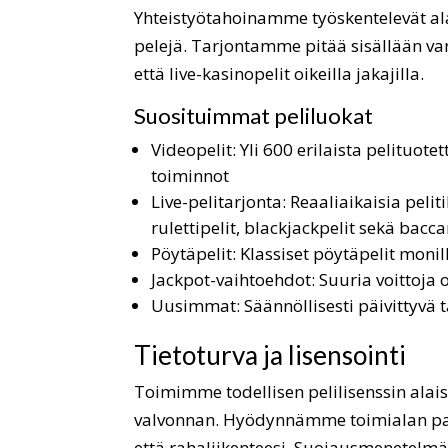
Yhteistyötahoinamme työskentelevät alan
pelejä. Tarjontamme pitää sisällään vanh
että live-kasinopelit oikeilla jakajilla.
Suosituimmat peliluokat
Videopelit: Yli 600 erilaista pelituot
toiminnot
Live-pelitarjonta: Reaaliaikaisia pel
rulettipelit, blackjackpelit sekä bacca
Pöytäpelit: Klassiset pöytäpelit moni
Jackpot-vaihtoehdot: Suuria voittoja
Uusimmat: Säännöllisesti päivittyvä t
Tietoturva ja lisensointi
Toimimme todellisen pelilisenssin alai
valvonnan. Hyödynnämme toimialan para
että rahaliikenteesi. Suojausmenetelm