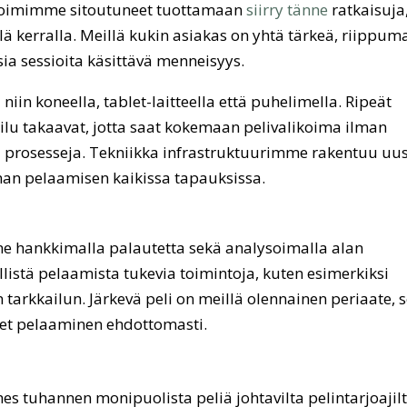
 Toimimme sitoutuneet tuottamaan
siirry tänne
ratkaisuja
llä kerralla. Meillä kukin asiakas on yhtä tärkeä, riippum
ia sessioita käsittävä menneisyys.
iin koneella, tablet-laitteella että puhelimella. Ripeät
ailu takaavat, jotta saat kokemaan pelivalikoima ilman
a prosesseja. Tekniikka infrastruktuurimme rakentuu uus
man pelaamisen kaikissa tapauksissa.
e hankkimalla palautetta sekä analysoimalla alan
listä pelaamista tukevia toimintoja, kuten esimerkiksi
 tarkkailun. Järkevä peli on meillä olennainen periaate, 
set pelaaminen ehdottomasti.
es tuhannen monipuolista peliä johtavilta pelintarjoajilt