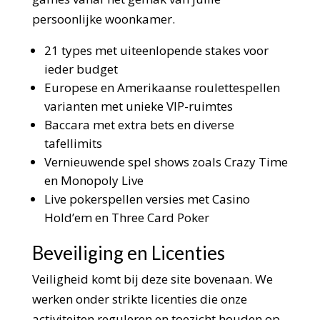
persoonlijke woonkamer.
21 types met uiteenlopende stakes voor
ieder budget
Europese en Amerikaanse roulettespellen
varianten met unieke VIP-ruimtes
Baccara met extra bets en diverse
tafellimits
Vernieuwende spel shows zoals Crazy Time
en Monopoly Live
Live pokerspellen versies met Casino
Hold’em en Three Card Poker
Beveiliging en Licenties
Veiligheid komt bij deze site bovenaan. We
werken onder strikte licenties die onze
activiteiten reguleren en toezicht houden op