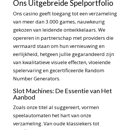
Ons Uitgebreide Spelportfolio
Ons casino geeft toegang tot een verzameling
van meer dan 3.000 games, nauwkeurig
gekozen van leidende ontwikkelaars. We
opereren in partnerschap met providers die
vermaard staan om hun vernieuwing en
eerlijkheid, hetgeen jullie gegarandeerd zijn
van kwalitatieve visuele effecten, vloeiende
spelervaring en gecertificeerde Random
Number Generators.
Slot Machines: De Essentie van Het
Aanbod
Zoals onze titel al suggereert, vormen
speelautomaten het hart van onze
verzameling. Van oude klassiekers tot