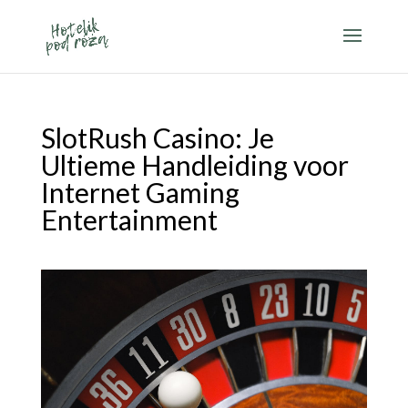
SlotRush Casino: Je
Ultieme Handleiding voor
Internet Gaming
Entertainment