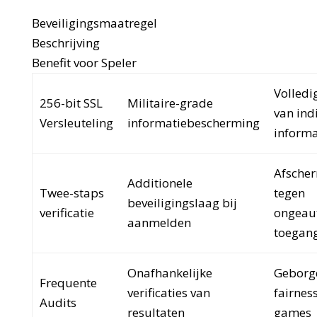
Beveiligingsmaatregel
Beschrijving
Benefit voor Speler
Volledi
256-bit SSL
Militaire-grade
van ind
Versleuteling
informatiebescherming
informa
Afsche
Additionele
Twee-staps
tegen
beveiligingslaag bij
verificatie
ongeau
aanmelden
toegan
Onafhankelijke
Geborg
Frequente
verificaties van
fairness
Audits
resultaten
games