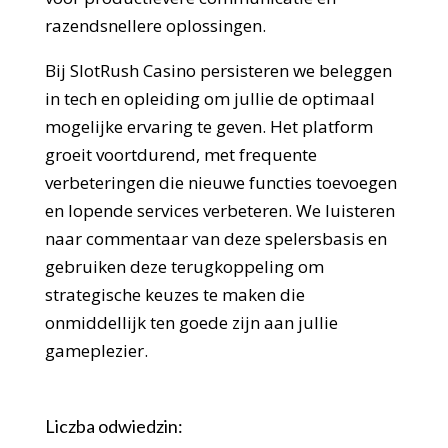
razendsnellere oplossingen.
Bij SlotRush Casino persisteren we beleggen
in tech en opleiding om jullie de optimaal
mogelijke ervaring te geven. Het platform
groeit voortdurend, met frequente
verbeteringen die nieuwe functies toevoegen
en lopende services verbeteren. We luisteren
naar commentaar van deze spelersbasis en
gebruiken deze terugkoppeling om
strategische keuzes te maken die
onmiddellijk ten goede zijn aan jullie
gameplezier.
Liczba odwiedzin: