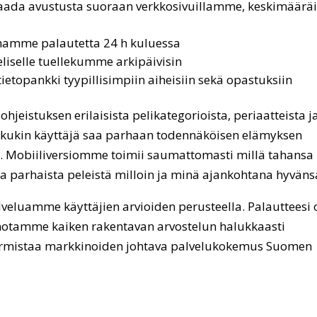
aada avustusta suoraan verkkosivuillamme, keskimäärä
nnamme palautetta 24 h kuluessa
eliselle tuellekumme arkipäivisin
ietopankki tyypillisimpiin aiheisiin sekä opastuksiin
eistuksen erilaisista pelikategorioista, periaatteista j
ä kukin käyttäjä saa parhaan todennäköisen elämyksen
. Mobiiliversiomme toimii saumattomasti millä tahansa
ttia parhaista peleistä milloin ja minä ajankohtana hyväns
luamme käyttäjien arvioiden perusteella. Palautteesi 
notamme kaiken rakentavan arvostelun halukkaasti
varmistaa markkinoiden johtava palvelukokemus Suomen