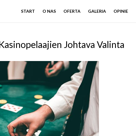
START
O NAS
OFERTA
GALERIA
OPINIE
Kasinopelaajien Johtava Valinta