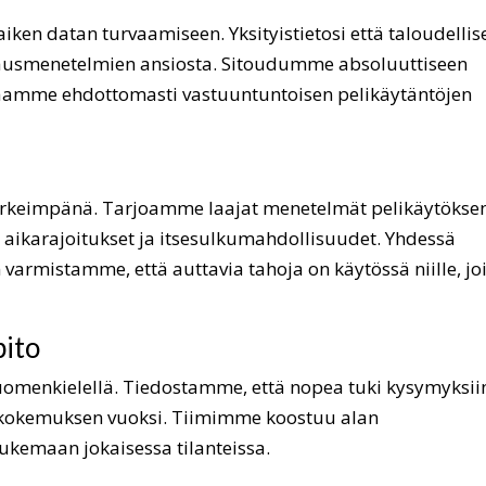
iken datan turvaamiseen. Yksityistietosi että taloudellis
jausmenetelmien ansiosta. Sitoudumme absoluuttiseen
aamme ehdottomasti vastuuntuntoisen pelikäytäntöjen
 tärkeimpänä. Tarjoamme laajat menetelmät pelikäytökse
, aikarajoitukset ja itsesulkumahdollisuudet. Yhdessä
armistamme, että auttavia tahoja on käytössä niille, joi
pito
omenkielellä. Tiedostamme, että nopea tuki kysymyksiin
ökokemuksen vuoksi. Tiimimme koostuu alan
tukemaan jokaisessa tilanteissa.