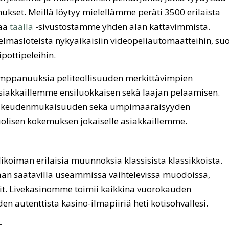
kset. Meillä löytyy mielellämme peräti 3500 erilaista
taa
täällä
-sivustostamme yhden alan kattavimmista.
elmäsloteista nykyaikaisiin videopeliautomaatteihin, suo
ipottipeleihin.
mppanuuksia peliteollisuuden merkittävimpien
iakkaillemme ensiluokkaisen sekä laajan pelaamisen.
u oikeudenmukaisuuden sekä umpimääräisyyden
uolisen kokemuksen jokaiselle asiakkaillemme.
ikoiman erilaisia muunnoksia klassisista klassikkoista.
otaan saatavilla useammissa vaihtelevissa muodoissa,
ntit. Livekasinomme toimii kaikkina vuorokauden
en autenttista kasino-ilmapiiriä heti kotisohvallesi.
t