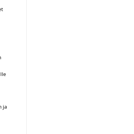
et
n
lle
 ja