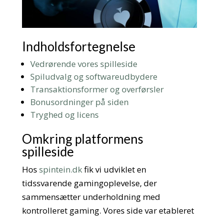
Indholdsfortegnelse
Vedrørende vores spilleside
Spiludvalg og softwareudbydere
Transaktionsformer og overførsler
Bonusordninger på siden
Tryghed og licens
Omkring platformens
spilleside
Hos
spintein.dk
fik vi udviklet en
tidssvarende gamingoplevelse, der
sammensætter underholdning med
kontrolleret gaming. Vores side var etableret