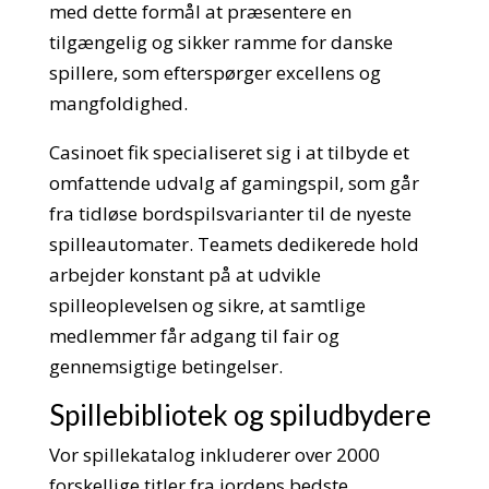
med dette formål at præsentere en
tilgængelig og sikker ramme for danske
spillere, som efterspørger excellens og
mangfoldighed.
Casinoet fik specialiseret sig i at tilbyde et
omfattende udvalg af gamingspil, som går
fra tidløse bordspilsvarianter til de nyeste
spilleautomater. Teamets dedikerede hold
arbejder konstant på at udvikle
spilleoplevelsen og sikre, at samtlige
medlemmer får adgang til fair og
gennemsigtige betingelser.
Spillebibliotek og spiludbydere
Vor spillekatalog inkluderer over 2000
forskellige titler fra jordens bedste