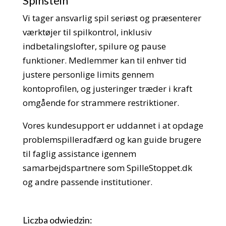
Spinstein
Vi tager ansvarlig spil seriøst og præsenterer
værktøjer til spilkontrol, inklusiv
indbetalingslofter, spilure og pause
funktioner. Medlemmer kan til enhver tid
justere personlige limits gennem
kontoprofilen, og justeringer træder i kraft
omgående for strammere restriktioner.
Vores kundesupport er uddannet i at opdage
problemspilleradfærd og kan guide brugere
til faglig assistance igennem
samarbejdspartnere som SpilleStoppet.dk
og andre passende institutioner.
Liczba odwiedzin: