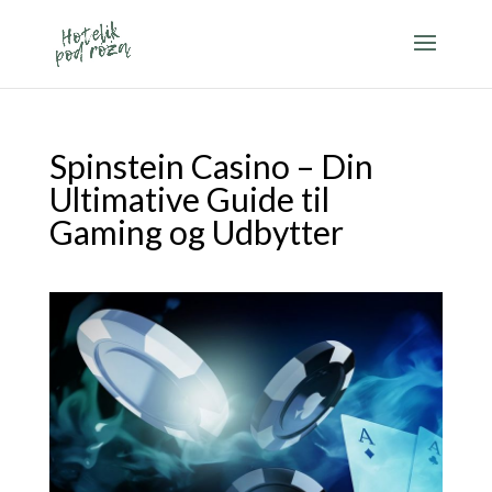
Spinstein Casino – Din
Ultimative Guide til
Gaming og Udbytter