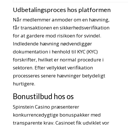
Udbetalingsproces hos platformen
Når medlemmer anmoder om en hævning,
får transaktionen en sikkerhedsverifikation
for at gardere mod risikoen for svindel.
Indledende hævning nødvendiggør
dokumentation i henhold til KYC (KYC)
forskrifter, hvilket er normal procedure i
sektoren. Efter vellykket verifikation
processeres senere hævninger betydeligt
hurtigere.
Bonustilbud hos os
Spinstein Casino præsenterer
konkurrencedygtige bonuspakker med
transparente krav. Casinoet fik udviklet vor