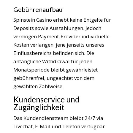
Gebührenaufbau
Spinstein Casino erhebt keine Entgelte für
Deposits sowie Auszahlungen. Jedoch
vermögen Payment-Provider individuelle
Kosten verlangen, jene jenseits unseres
Einflussbereichs befinden sich. Die
anfängliche Withdrawal für jeden
Monatsperiode bleibt gewährleistet
gebührenfrei, ungeachtet von dem
gewählten Zahlweise.
Kundenservice und
Zugänglichkeit
Das Kundendienstteam bleibt 24/7 via
Livechat, E-Mail und Telefon verfügbar.