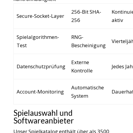
256-Bit SHA-
Kontinuie
Secure-Socket-Layer
256
aktiv
Spielalgorithmen-
RNG-
Vierteljä
Test
Bescheinigung
Externe
Datenschutzprüfung
Jedes Jah
Kontrolle
Automatische
Account-Monitoring
Dauerhaf
System
Spielauswahl und
Softwareanbieter
Unser Spielkatalog enthält über als 3500