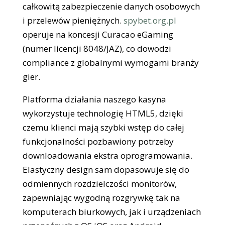
całkowitą zabezpieczenie danych osobowych
i przelewów pieniężnych.
spybet.org.pl
operuje na koncesji Curacao eGaming
(numer licencji 8048/JAZ), co dowodzi
compliance z globalnymi wymogami branży
gier.
Platforma działania naszego kasyna
wykorzystuje technologię HTML5, dzięki
czemu klienci mają szybki wstęp do całej
funkcjonalności pozbawiony potrzeby
downloadowania ekstra oprogramowania.
Elastyczny design sam dopasowuje się do
odmiennych rozdzielczości monitorów,
zapewniając wygodną rozgrywkę tak na
komputerach biurkowych, jak i urządzeniach