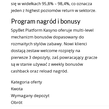
się w widełkach 95,8% – 98,4%, co oznacza
jeden z highest poziomów return w sektorze.
Program nagród i bonusy
SpyBet Platform Kasyno oferuje multi-level
mechanizm bonusów dopasowany do
rozmaitych stylów zabawy. Nowi klienci
dostają zestaw welcome rozpięty na
pierwsze 3 depozyty, zaś powracający gracze
są w stanie używać z weekly bonusów
cashback oraz reload nagród.
Kategoria oferty
Kwota
Wymagany depozyt
Obrót