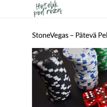
StoneVegas – Pätevä Peli