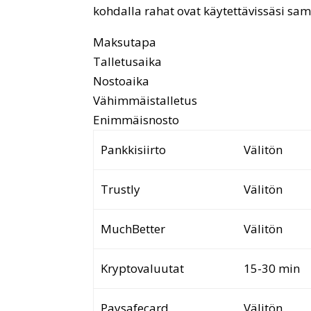
kohdalla rahat ovat käytettävissäsi sa
Maksutapa
Talletusaika
Nostoaika
Vähimmäistalletus
Enimmäisnosto
Pankkisiirto
Välitön
Trustly
Välitön
MuchBetter
Välitön
Kryptovaluutat
15-30 min
Paysafecard
Välitön