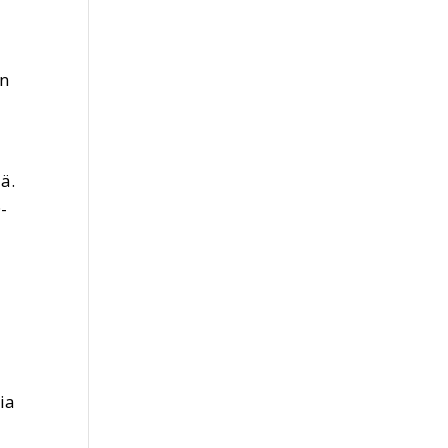
än
ä.
-
ia