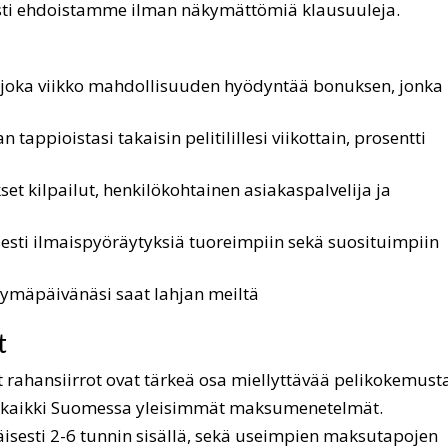
asti ehdoistamme ilman näkymättömiä klausuuleja.
 joka viikko mahdollisuuden hyödyntää bonuksen, jonka
appioistasi takaisin pelitilillesi viikottain, prosentti
et kilpailut, henkilökohtainen asiakaspalvelija ja
sti ilmaispyöräytyksiä tuoreimpiin sekä suosituimpiin
tymäpäivänäsi saat lahjan meiltä
t
 rahansiirrot ovat tärkeä osa miellyttävää pelikokemust
e kaikki Suomessa yleisimmät maksumenetelmät.
sesti 2-6 tunnin sisällä, sekä useimpien maksutapojen