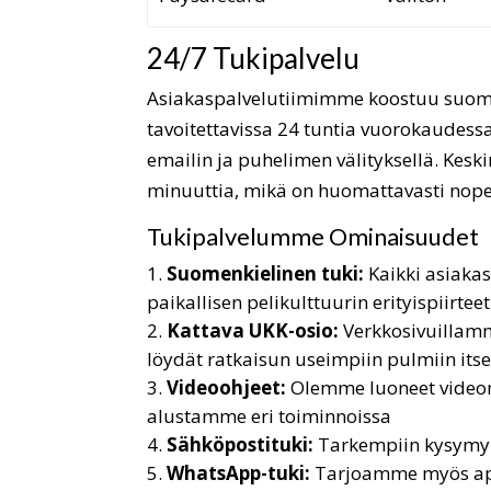
24/7 Tukipalvelu
Asiakaspalvelutiimimme koostuu suomen
tavoitettavissa 24 tuntia vuorokaudess
emailin ja puhelimen välityksellä. Kes
minuuttia, mikä on huomattavasti nope
Tukipalvelumme Ominaisuudet
Suomenkielinen tuki:
Kaikki asiaka
paikallisen pelikulttuurin erityispiirteet
Kattava UKK-osio:
Verkkosivuillamme
löydät ratkaisun useimpiin pulmiin itse
Videoohjeet:
Olemme luoneet videoma
alustamme eri toiminnoissa
Sähköpostituki:
Tarkempiin kysymyks
WhatsApp-tuki:
Tarjoamme myös apua