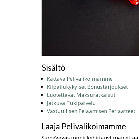
Sisältö
Kattava Pelivalikoimamme
Kilpailukykyiset Bonustarjoukset
Luotettavat Maksuratkaisut
Jatkuva Tukipalvelu
Vastuullisen Pelaamisen Periaatteet
Laaja Pelivalikoimamme
StoneVegas toimii kehittänyt mainettaan