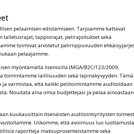
eet
ullisen pelaamisen edistämiseen. Tarjoamme kattavat
 talletusrajat, tappiorajat, pelirajoitukset sekä
mme toimivat arvotetut peliriippuvuuden ehkäisyjärjes
 mukaan pelaajamme.
isen myöntämällä lisenssillä (MGA/B2C/123/2009,
aa toimintamme laillisuuden sekä läpinäkyvyyden. Tämä
ta ja varmistaa, että kaikki pelitoimintamme auditoidaan
esta. Noudata aina omia budjettejasi ja pelaa ainoastaan
an kuukausittain itsenäisten auditointiyritysten toimest
a sivustollamme. Uskomme, että avoimuus luo luottamusta
llisiä raportteja maksuprosenteistamme sekä