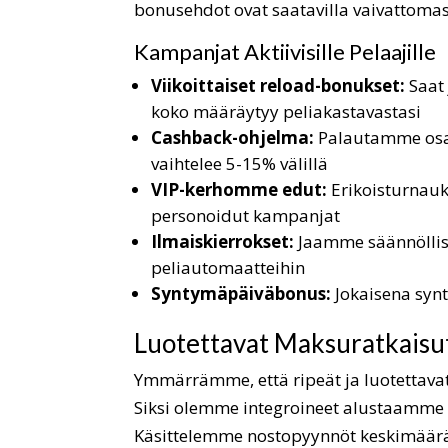
bonusehdot ovat saatavilla vaivattom
Kampanjat Aktiivisille Pelaajille
Viikoittaiset reload-bonukset:
Saat
koko määräytyy peliakastavastasi
Cashback-ohjelma:
Palautamme osan t
vaihtelee 5-15% välillä
VIP-kerhomme edut:
Erikoisturnauks
personoidut kampanjat
Ilmaiskierrokset:
Jaamme säännöllise
peliautomaatteihin
Syntymäpäiväbonus:
Jokaisena syn
Luotettavat Maksuratkaisu
Ymmärrämme, että ripeät ja luotettavat
Siksi olemme integroineet alustaamm
Käsittelemme nostopyynnöt keskimääräi