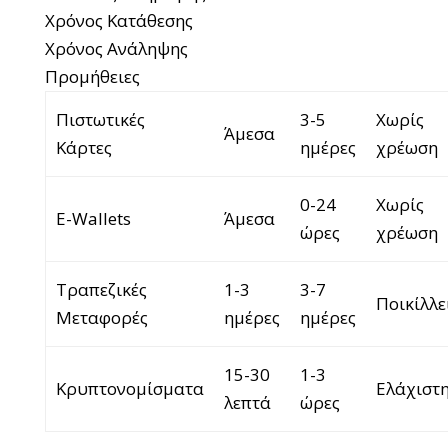
Χρόνος Κατάθεσης
Χρόνος Ανάληψης
Προμήθειες
Πιστωτικές
3-5
Χωρίς
Άμεσα
Κάρτες
ημέρες
χρέωση
0-24
Χωρίς
E-Wallets
Άμεσα
ώρες
χρέωση
Τραπεζικές
1-3
3-7
Ποικίλλε
Μεταφορές
ημέρες
ημέρες
15-30
1-3
Κρυπτονομίσματα
Ελάχιστ
λεπτά
ώρες