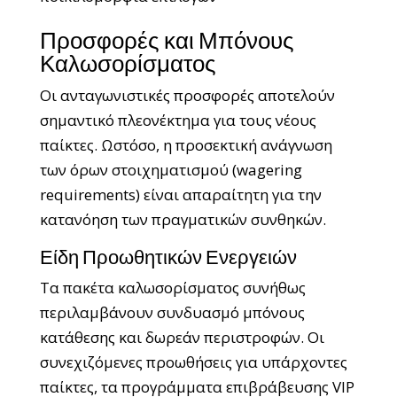
Προσφορές και Μπόνους
Καλωσορίσματος
Οι ανταγωνιστικές προσφορές αποτελούν
σημαντικό πλεονέκτημα για τους νέους
παίκτες. Ωστόσο, η προσεκτική ανάγνωση
των όρων στοιχηματισμού (wagering
requirements) είναι απαραίτητη για την
κατανόηση των πραγματικών συνθηκών.
Είδη Προωθητικών Ενεργειών
Τα πακέτα καλωσορίσματος συνήθως
περιλαμβάνουν συνδυασμό μπόνους
κατάθεσης και δωρεάν περιστροφών. Οι
συνεχιζόμενες προωθήσεις για υπάρχοντες
παίκτες, τα προγράμματα επιβράβευσης VIP