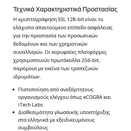
Τεχνικά Χαρακτηριστικά Προστασίας
Η κρυπτογράφηση SSL 128-bit είναι το
ελάχιστο απαιτούμενο επίπεδο ασφάλειας
για την προστασία των προσωπικών
δεδομένων και των χρηματικών
συναλλαγών. Οι κορυφαίες πλατφόρμες
χρησιμοποιούν πρωτόκολλα 256-bit,
παρόμοια με εκείνα των τραπεζικών
ιδρυμάτων.
Πιστοποίηση από ανεξάρτητους
οργανισμούς ελέγχου όπως eCOGRA και
iTech Labs
Διαθεσιμότητα γλωσσικής υποστήριξης
στα ελληνικά με εξειδικευμένους
συμβούλους