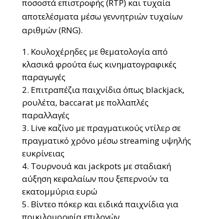
ποσοστά επιστροφής (RTP) και τυχαία
αποτελέσματα μέσω γεννητριών τυχαίων
αριθμών (RNG).
Κουλοχέρηδες με θεματολογία από
κλασικά φρούτα έως κινηματογραφικές
παραγωγές
Επιτραπέζια παιχνίδια όπως blackjack,
ρουλέτα, baccarat με πολλαπλές
παραλλαγές
Live καζίνο με πραγματικούς ντίλερ σε
πραγματικό χρόνο μέσω streaming υψηλής
ευκρίνειας
Τουρνουά και jackpots με σταδιακή
αύξηση κεφαλαίων που ξεπερνούν τα
εκατομμύρια ευρώ
Βίντεο πόκερ και ειδικά παιχνίδια για
ποικιλομορφία επιλογών