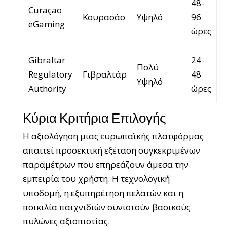
48-
Curaçao
Κουρασάο
Υψηλό
96
eGaming
ώρες
Gibraltar
24-
Πολύ
Regulatory
Γιβραλτάρ
48
Υψηλό
Authority
ώρες
Κύρια Κριτήρια Επιλογής
Η αξιολόγηση μιας ευρωπαϊκής πλατφόρμας
απαιτεί προσεκτική εξέταση συγκεκριμένων
παραμέτρων που επηρεάζουν άμεσα την
εμπειρία του χρήστη. Η τεχνολογική
υποδομή, η εξυπηρέτηση πελατών και η
ποικιλία παιχνιδιών συνιστούν βασικούς
πυλώνες αξιοπιστίας.