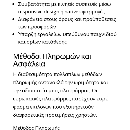
Συμβατότητα με κινητές συσκευές μέσω
responsive design ή native εφαρμογές
Διαφάνεια στους όρους και προϋποθέσεις
των προσφορών
Ύπαρξη εργαλείων υπεύθυνου παιχνιδιού
και ορίων κατάθεσης
Μέθοδοι Πληρωμών και
Ασφάλεια
Η διαθεσιμότητα πολλαπλών μεθόδων
πληρωμής αντανακλά την ωριμότητα και
την αξιοπιστία μιας πλατφόρμας. Οι
ευρωπαϊκές πλατφόρμες παρέχουν ευρύ
φάσμα επιλογών που εξυπηρετούν
διαφορετικές προτιμήσεις χρηστών.
Μέθοδος Πληρωμής