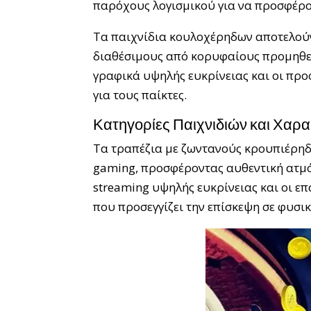
παρόχους λογισμικού για να προσφέρο
Τα παιχνίδια κουλοχέρηδων αποτελούν 
διαθέσιμους από κορυφαίους προμηθευ
γραφικά υψηλής ευκρίνειας και οι πρ
για τους παίκτες.
Κατηγορίες Παιχνιδιών και Χαρα
Τα τραπέζια με ζωντανούς κρουπιέρηδ
gaming, προσφέροντας αυθεντική ατμό
streaming υψηλής ευκρίνειας και οι ε
που προσεγγίζει την επίσκεψη σε φυσικ