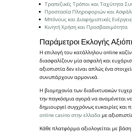
Τραπεζικές Τρόποι και Ταχύτητα Σ
Προστασία Πληροφοριών και Ασφάλ
Μπόνους και Διαφημιστικές Ενέργειε
Κινητή Χρήση και Προσβασιμότητα
Παράμετροι Εκλογής Αξιόπ
Η επιλογή του κατάλληλου online καζί
διασφαλίζουν μία ασφαλή και ευχάριστ
αξιοπιστία δεν είναι απλώς ένα στοιχ
συνυπάρχουν αρμονικά.
Η βιομηχανία των διαδικτυακών τυχερ
την παγκόσμια αγορά να αναμένεται να
δημιουργεί συγχρόνως ευκαιρίες και 
online casino στην ελλαδα
με αξιοπιστί
Κάθε πλατφόρμα αξιολογείται με βάσ