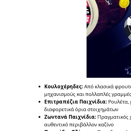
Κουλοχέρηδες:
Από κλασικά φρουτά
μηχανισμούς και πολλαπλές γραμμέ
Επιτραπέζια Παιχνίδια:
Ρουλέτα, 
διαφορετικά όρια στοιχημάτων
Ζωντανά Παιχνίδια:
Πραγματικός χ
αυθεντικό περιβάλλον καζίνο