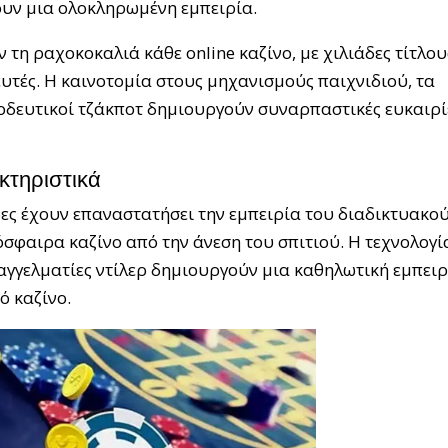
υν μια ολοκληρωμένη εμπειρία.
τη ραχοκοκαλιά κάθε online καζίνο, με χιλιάδες τίτλου
τές. Η καινοτομία στους μηχανισμούς παιχνιδιού, τα
οοδευτικοί τζάκποτ δημιουργούν συναρπαστικές ευκαιρί
κτηριστικά
ες έχουν επαναστατήσει την εμπειρία του διαδικτυακο
σφαιρα καζίνο από την άνεση του σπιτιού. Η τεχνολογί
παγγελματίες ντίλερ δημιουργούν μια καθηλωτική εμπει
ό καζίνο.