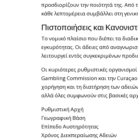
προσδιορίζουν την ποιότητά της. Από 
κάθε λεπτομέρεια συμβάλλει στη γενικ
Πιστοποιήσεις και Κανονιστ
Το νομικό πλαίσιο που διέπει τα διαδι
εγκυρότητας. Οι άδειες από αναγνωρι
λειτουργεί εντός συγκεκριμένων προδι
Οι κυριότερες ρυθμιστικές οργανισμοί
Gambling Commission και την Curaçao 
χορήγηση και τη διατήρηση των αδειών 
αλλά όλες συμφωνούν στις βασικές αρχ
Ρυθμιστική Αρχή
Γεωγραφική Βάση
Επίπεδο Αυστηρότητας
Χρόνος Διεκπεραίωσης Αδειών