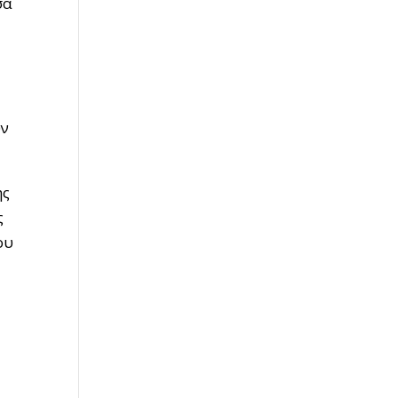
σά
υν
ης
ς
ου