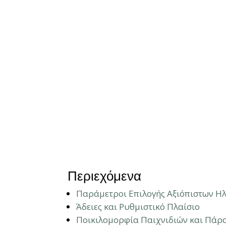
Περιεχόμενα
Παράμετροι Επιλογής Αξιόπιστων Ηλ
Άδειες και Ρυθμιστικό Πλαίσιο
Ποικιλομορφία Παιχνιδιών και Πάρο