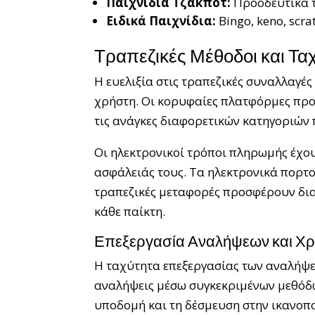
Παιχνίδια Τζάκποτ:
Προοδευτικά 
Ειδικά Παιχνίδια:
Bingo, keno, scra
Τραπεζικές Μέθοδοι και Τ
Η ευελιξία στις τραπεζικές συναλλαγές
χρήστη. Οι κορυφαίες πλατφόρμες π
τις ανάγκες διαφορετικών κατηγοριών 
Οι ηλεκτρονικοί τρόποι πληρωμής έχου
ασφάλειάς τους. Τα ηλεκτρονικά πορτο
τραπεζικές μεταφορές προσφέρουν δια
κάθε παίκτη.
Επεξεργασία Αναλήψεων και Χ
Η ταχύτητα επεξεργασίας των αναλήψεω
αναλήψεις μέσω συγκεκριμένων μεθόδ
υποδομή και τη δέσμευση στην ικανοπ