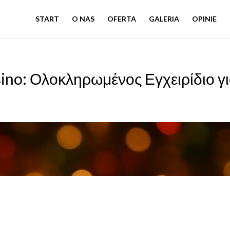
START
O NAS
OFERTA
GALERIA
OPINIE
ino: Ολοκληρωμένος Εγχειρίδιο γ