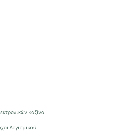
εκτρονικών Καζίνο
χοι Λογισμικού