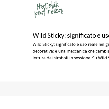
Wild Sticky: significato e us
Wild Sticky: significato e uso reale nel g
decorativa: è una meccanica che cambia 
lettura dei simboli in sessione. Su Wild St