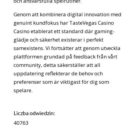
och ansvarsfulla spelrutiner.
Genom att kombinera digital innovation med
genuint kundfokus har TasteVegas Casino
Casino etablerat ett standard där gaming-
glädje och säkerhet existerar i perfekt
samexistens. Vi fortsätter att genom utveckla
plattformen grundad på feedback från vårt
community, detta säkerställer att all
uppdatering reflekterar de behov och
preferenser som är viktigast för dig som
spelare.
Liczba odwiedzin:
40763