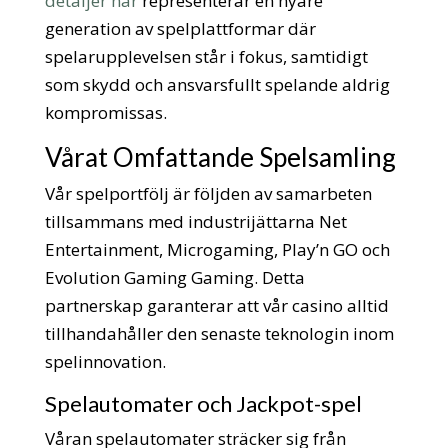
detaljer här
representerar en nyare
generation av spelplattformar där
spelarupplevelsen står i fokus, samtidigt
som skydd och ansvarsfullt spelande aldrig
kompromissas.
Vårat Omfattande Spelsamling
Vår spelportfölj är följden av samarbeten
tillsammans med industrijättarna Net
Entertainment, Microgaming, Play’n GO och
Evolution Gaming Gaming. Detta
partnerskap garanterar att vår casino alltid
tillhandahåller den senaste teknologin inom
spelinnovation.
Spelautomater och Jackpot-spel
Våran spelautomater sträcker sig från