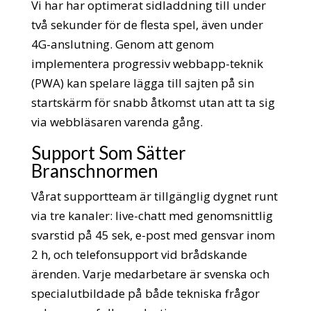
Vi har har optimerat sidladdning till under
två sekunder för de flesta spel, även under
4G-anslutning. Genom att genom
implementera progressiv webbapp-teknik
(PWA) kan spelare lägga till sajten på sin
startskärm för snabb åtkomst utan att ta sig
via webbläsaren varenda gång.
Support Som Sätter
Branschnormen
Vårat supportteam är tillgänglig dygnet runt
via tre kanaler: live-chatt med genomsnittlig
svarstid på 45 sek, e-post med gensvar inom
2 h, och telefonsupport vid brådskande
ärenden. Varje medarbetare är svenska och
specialutbildade på både tekniska frågor