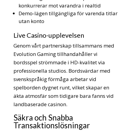
konkurrerar mot varandra i realtid
Demo-lägen tillgängliga för varenda titlar
utan konto
Live Casino-upplevelsen
Genom vårt partnerskap tillsammans med
Evolution Gaming tillhandahåller vi
bordsspel strömmade i HD-kvalitet via
professionella studios. Bordsvärdar med
svenskspråkig förmåga arbetar vid
spelborden dygnet runt, vilket skapar en
äkta atmosfär som tidigare bara fanns vid
landbaserade casinon.
Säkra och Snabba
Transaktionslösningar