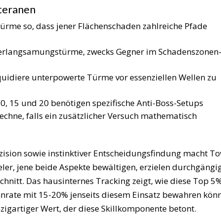
eteranen
Türme so, dass jener Flächenschaden zahlreiche Pfade
erlangsamungstürme, zwecks Gegner im Schadenszonen
quidiere unterpowerte Türme vor essenziellen Wellen zu
10, 15 und 20 benötigen spezifische Anti-Boss-Setups
echne, falls ein zusätzlicher Versuch mathematisch
zision sowie instinktiver Entscheidungsfindung macht T
eler, jene beide Aspekte bewältigen, erzielen durchgängi
hnitt. Das hausinternes Tracking zeigt, wie diese Top 5
innrate mit 15-20% jenseits diesem Einsatz bewahren kön
nzigartiger Wert, der diese Skillkomponente betont.