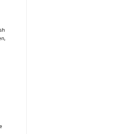
ush
en,
e