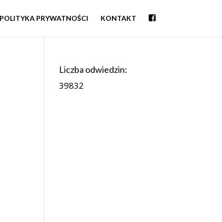
F
POLITYKA PRYWATNOŚCI
KONTAKT
B
Liczba odwiedzin:
39832