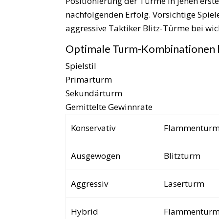
Positionierung der Türme in jenen erst
nachfolgenden Erfolg. Vorsichtige Spie
aggressive Taktiker Blitz-Türme bei wi
Optimale Turm-Kombinationen be
Spielstil
Primärturm
Sekundärturm
Gemittelte Gewinnrate
Konservativ
Flammentur
Ausgewogen
Blitzturm
Aggressiv
Laserturm
Hybrid
Flammentur