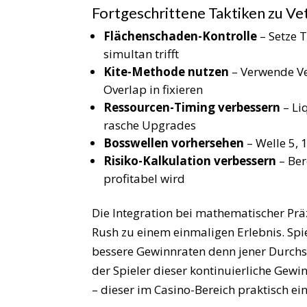
Fortgeschrittene Taktiken zu V
Flächenschaden-Kontrolle
– Setze 
simultan trifft
Kite-Methode nutzen
– Verwende V
Overlap in fixieren
Ressourcen-Timing verbessern
– Li
rasche Upgrades
Bosswellen vorhersehen
– Welle 5, 
Risiko-Kalkulation verbessern
– Ber
profitabel wird
Die Integration bei mathematischer Prä
Rush zu einem einmaligen Erlebnis. Spi
bessere Gewinnraten denn jener Durchsc
der Spieler dieser kontinuierliche Gew
– dieser im Casino-Bereich praktisch ei