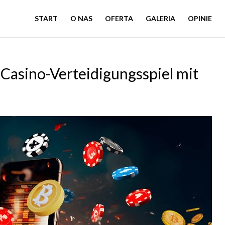
START
O NAS
OFERTA
GALERIA
OPINIE
 Casino-Verteidigungsspiel mit