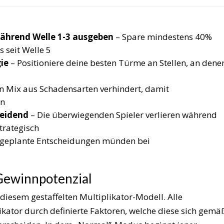
während Welle 1-3 ausgeben
– Spare mindestens 40%
 seit Welle 5
ie
– Positioniere deine besten Türme an Stellen, an dene
n Mix aus Schadensarten verhindert, damit
en
heidend
– Die überwiegenden Spieler verlieren während
strategisch
geplante Entscheidungen münden bei
Gewinnpotenzial
iesem gestaffelten Multiplikator-Modell. Alle
kator durch definierte Faktoren, welche diese sich gemä