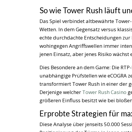
So wie Tower Rush läuft u
Das Spiel verbindet altbewährte Tower
Wetten. In dem Gegensatz versus klassi
echte durchdachte Entscheidungen zur E
wohingegen Angriffswellen immer intens
jenen Einsatz, aber jenes Risiko wächst 
Dies Besondere an dem Game: Die RTP-Ra
unabhängige Prüfstellen wie eCOGRA zer
transformiert Tower Rush in einer der
Derjenige welcher
Tower Rush Casino
ge
größeren Einfluss besitzt wie bei bloße
Erprobte Strategien für m
Diese Analyse über jenseits 50.000 Sess