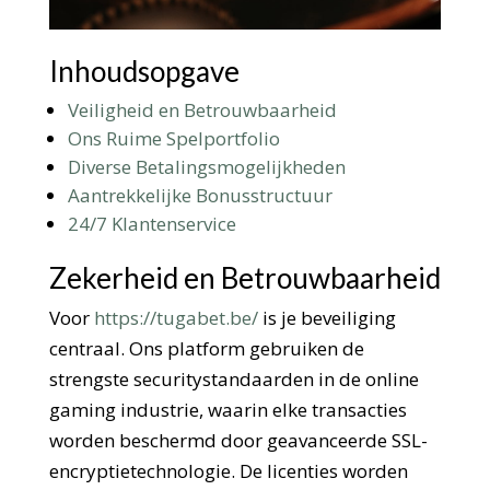
Inhoudsopgave
Veiligheid en Betrouwbaarheid
Ons Ruime Spelportfolio
Diverse Betalingsmogelijkheden
Aantrekkelijke Bonusstructuur
24/7 Klantenservice
Zekerheid en Betrouwbaarheid
Voor
https://tugabet.be/
is je beveiliging
centraal. Ons platform gebruiken de
strengste securitystandaarden in de online
gaming industrie, waarin elke transacties
worden beschermd door geavanceerde SSL-
encryptietechnologie. De licenties worden