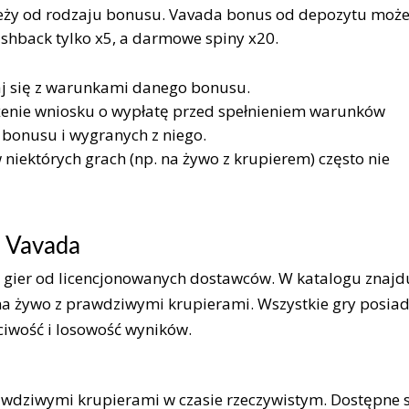
eży od rodzaju bonusu. Vavada bonus od depozytu moż
shback tylko x5, a darmowe spiny x20.
aj się z warunkami danego bonusu.
ożenie wniosku o wypłatę przed spełnieniem warunków
 bonusu i wygranych z niego.
niektórych grach (np. na żywo z krupierem) często nie
e Vavada
ę gier od licencjonowanych dostawców. W katalogu znajd
 na żywo z prawdziwymi krupierami. Wszystkie gry posia
zciwość i losowość wyników.
rawdziwymi krupierami w czasie rzeczywistym. Dostępne 