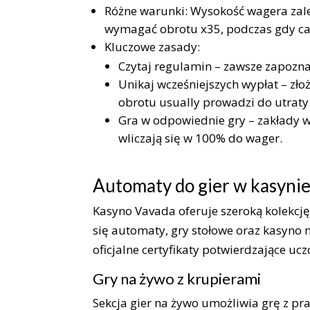
Różne warunki: Wysokość wagera zal
wymagać obrotu x35, podczas gdy ca
Kluczowe zasady:
Czytaj regulamin – zawsze zapozn
Unikaj wcześniejszych wypłat – zł
obrotu usually prowadzi do utraty
Gra w odpowiednie gry – zakłady w 
wliczają się w 100% do wager.
Automaty do gier w kasyni
Kasyno Vavada oferuje szeroką kolekcj
się automaty, gry stołowe oraz kasyno
oficjalne certyfikaty potwierdzające uc
Gry na żywo z krupierami
Sekcja gier na żywo umożliwia grę z p