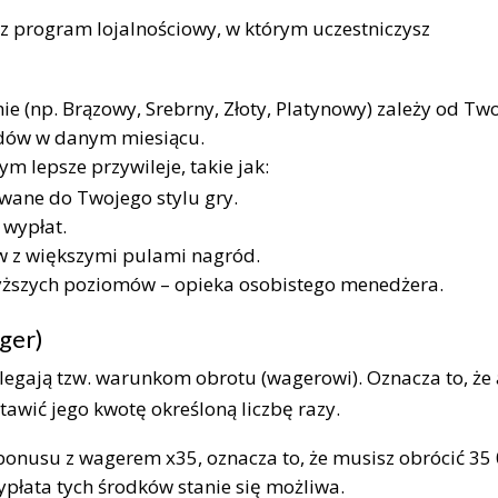
z program lojalnościowy, w którym uczestniczysz
e (np. Brązowy, Srebrny, Złoty, Platynowy) zależy od Two
adów w danym miesiącu.
ym lepsze przywileje, takie jak:
wane do Twojego stylu gry.
 wypłat.
w z większymi pulami nagród.
wyższych poziomów – opieka osobistego menedżera.
ger)
legają tzw. warunkom obrotu (wagerowi). Oznacza to, że
awić jego kwotę określoną liczbę razy.
zł bonusu z wagerem x35, oznacza to, że musisz obrócić 35
wypłata tych środków stanie się możliwa.