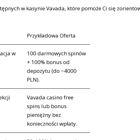
ępnych w kasynie Vavada, które pomoże Ci się zoriento
Przykładowa Oferta
wacja w
100 darmowych spinów
+ 100% bonus od
depozytu (do ~4000
PLN).
ekcji
Vavada casino free
spins lub bonus
pieniężny bez
konieczności wpłaty.