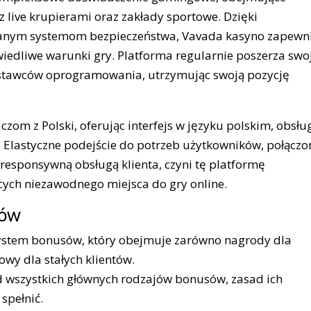
z live krupierami oraz zakłady sportowe. Dzięki
wanym systemom bezpieczeństwa, Vavada kasyno zapewn
iedliwe warunki gry. Platforma regularnie poszerza swo
dostawców oprogramowania, utrzymując swoją pozycję
om z Polski, oferując interfejs w języku polskim, obsłu
. Elastyczne podejście do potrzeb użytkowników, połączo
sponsywną obsługą klienta, czyni tę platformę
ch niezawodnego miejsca do gry online.
sów
ystem bonusów, który obejmuje zarówno nagrody dla
owy dla stałych klientów.
ąd wszystkich głównych rodzajów bonusów, zasad ich
spełnić.