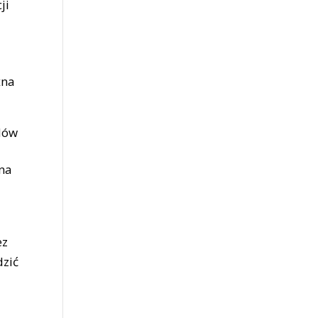
ji
żna
dów
 na
ez
dzić