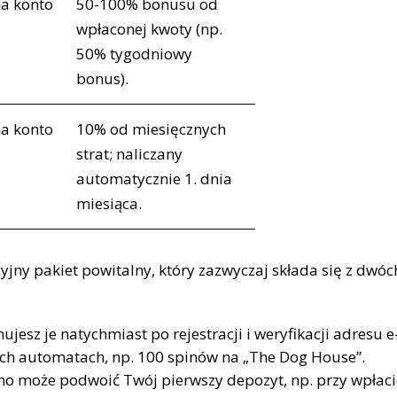
a konto
50-100% bonusu od
wpłaconej kwoty (np.
50% tygodniowy
bonus).
a konto
10% od miesięcznych
strat; naliczany
automatycznie 1. dnia
miesiąca.
jny pakiet powitalny, który zazwyczaj składa się z dwóc
esz je natychmiast po rejestracji i weryfikacji adresu e
nych automatach, np. 100 spinów na „The Dog House”.
o może podwoić Twój pierwszy depozyt, np. przy wpłaci