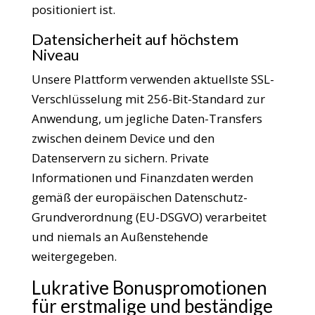
positioniert ist.
Datensicherheit auf höchstem
Niveau
Unsere Plattform verwenden aktuellste SSL-
Verschlüsselung mit 256-Bit-Standard zur
Anwendung, um jegliche Daten-Transfers
zwischen deinem Device und den
Datenservern zu sichern. Private
Informationen und Finanzdaten werden
gemäß der europäischen Datenschutz-
Grundverordnung (EU-DSGVO) verarbeitet
und niemals an Außenstehende
weitergegeben.
Lukrative Bonuspromotionen
für erstmalige und beständige