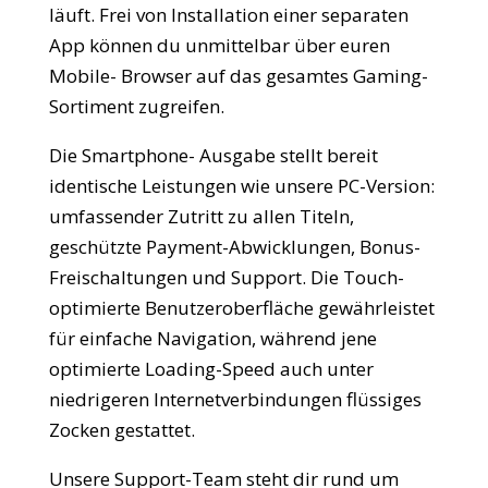
läuft. Frei von Installation einer separaten
App können du unmittelbar über euren
Mobile- Browser auf das gesamtes Gaming-
Sortiment zugreifen.
Die Smartphone- Ausgabe stellt bereit
identische Leistungen wie unsere PC-Version:
umfassender Zutritt zu allen Titeln,
geschützte Payment-Abwicklungen, Bonus-
Freischaltungen und Support. Die Touch-
optimierte Benutzeroberfläche gewährleistet
für einfache Navigation, während jene
optimierte Loading-Speed auch unter
niedrigeren Internetverbindungen flüssiges
Zocken gestattet.
Unsere Support-Team steht dir rund um