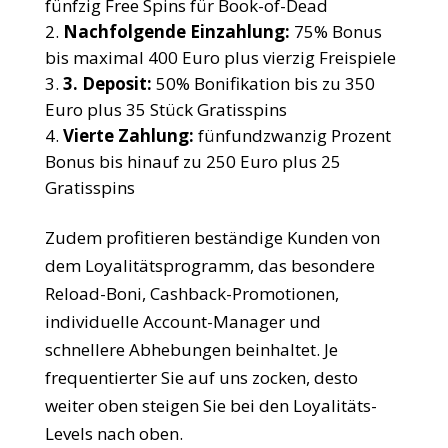
fünfzig Free Spins für Book-of-Dead
Nachfolgende Einzahlung:
75% Bonus
bis maximal 400 Euro plus vierzig Freispiele
3. Deposit:
50% Bonifikation bis zu 350
Euro plus 35 Stück Gratisspins
Vierte Zahlung:
fünfundzwanzig Prozent
Bonus bis hinauf zu 250 Euro plus 25
Gratisspins
Zudem profitieren beständige Kunden von
dem Loyalitätsprogramm, das besondere
Reload-Boni, Cashback-Promotionen,
individuelle Account-Manager und
schnellere Abhebungen beinhaltet. Je
frequentierter Sie auf uns zocken, desto
weiter oben steigen Sie bei den Loyalitäts-
Levels nach oben.