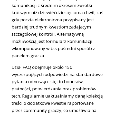
komunikacji z średnim okresem zwrotki
krótszym niż dziewięćdziesięcioma chwil, zaś
gdy poczta elektroniczna przypisany jest
bardziej trudnym kwestiom żądającym
szczegółowej kontroli. Alternatywną
możliwością jest formularz komunikacji
wkomponowany w bezpośredni sposób z
panelem gracza.
Dział FAQ obejmuje około 150
wyczerpujących odpowiedzi na standardowe
pytania odnoszące się do bonusów,
płatności, potwierdzania oraz problemów
tech. Regularnie uaktualniamy daną kolekcję
treści o dodatkowe kwestie raportowane
przez community graczy, co umożliwia na