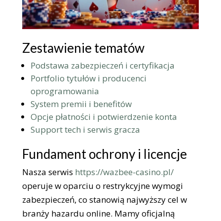
Zestawienie tematów
Podstawa zabezpieczeń i certyfikacja
Portfolio tytułów i producenci
oprogramowania
System premii i benefitów
Opcje płatności i potwierdzenie konta
Support tech i serwis gracza
Fundament ochrony i licencje
Nasza serwis
https://wazbee-casino.pl/
operuje w oparciu o restrykcyjne wymogi
zabezpieczeń, co stanowią najwyższy cel w
branży hazardu online. Mamy oficjalną