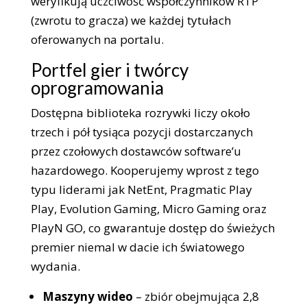
weryfikują uczciwość współczynników RTP
(zwrotu to gracza) we każdej tytułach
oferowanych na portalu.
Portfel gier i twórcy
oprogramowania
Dostępna biblioteka rozrywki liczy około
trzech i pół tysiąca pozycji dostarczanych
przez czołowych dostawców software’u
hazardowego. Kooperujemy wprost z tego
typu liderami jak NetEnt, Pragmatic Play
Play, Evolution Gaming, Micro Gaming oraz
PlayN GO, co gwarantuje dostęp do świeżych
premier niemal w dacie ich światowego
wydania.
Maszyny wideo
– zbiór obejmująca 2,8