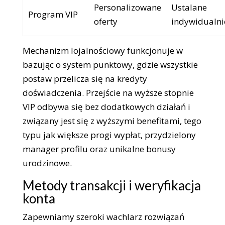
Personalizowane
Ustalane
Program VIP
oferty
indywidualni
Mechanizm lojalnościowy funkcjonuje w
bazując o system punktowy, gdzie wszystkie
postaw przelicza się na kredyty
doświadczenia. Przejście na wyższe stopnie
VIP odbywa się bez dodatkowych działań i
związany jest się z wyższymi benefitami, tego
typu jak większe progi wypłat, przydzielony
manager profilu oraz unikalne bonusy
urodzinowe.
Metody transakcji i weryfikacja
konta
Zapewniamy szeroki wachlarz rozwiązań