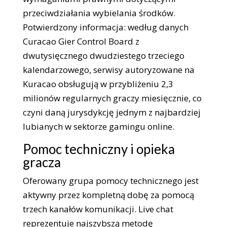
przeciwdziałania wybielania środków.
Potwierdzony informacja: według danych
Curacao Gier Control Board z
dwutysięcznego dwudziestego trzeciego
kalendarzowego, serwisy autoryzowane na
Kuraсao obsługują w przybliżeniu 2,3
milionów regularnych graczy miesięcznie, co
czyni daną jurysdykcję jednym z najbardziej
lubianych w sektorze gamingu online.
Pomoc techniczny i opieka
gracza
Oferowany grupa pomocy technicznego jest
aktywny przez kompletną dobę za pomocą
trzech kanałów komunikacji. Live chat
reprezentuje najszybszą metodę