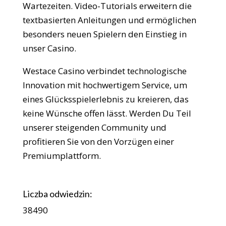
Wartezeiten. Video-Tutorials erweitern die
textbasierten Anleitungen und ermöglichen
besonders neuen Spielern den Einstieg in
unser Casino.
Westace Casino verbindet technologische
Innovation mit hochwertigem Service, um
eines Glücksspielerlebnis zu kreieren, das
keine Wünsche offen lässt. Werden Du Teil
unserer steigenden Community und
profitieren Sie von den Vorzügen einer
Premiumplattform.
Liczba odwiedzin:
38490