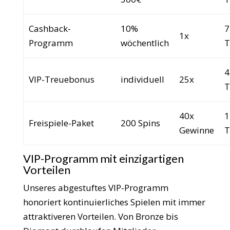
Cashback-
10%
7
1x
Programm
wöchentlich
T
4
VIP-Treuebonus
individuell
25x
T
40x
1
Freispiele-Paket
200 Spins
Gewinne
T
VIP-Programm mit einzigartigen
Vorteilen
Unseres abgestuftes VIP-Programm
honoriert kontinuierliches Spielen mit immer
attraktiveren Vorteilen. Von Bronze bis