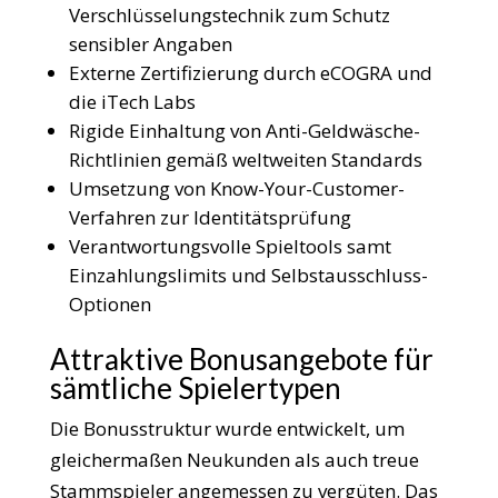
Verschlüsselungstechnik zum Schutz
sensibler Angaben
Externe Zertifizierung durch eCOGRA und
die iTech Labs
Rigide Einhaltung von Anti-Geldwäsche-
Richtlinien gemäß weltweiten Standards
Umsetzung von Know-Your-Customer-
Verfahren zur Identitätsprüfung
Verantwortungsvolle Spieltools samt
Einzahlungslimits und Selbstausschluss-
Optionen
Attraktive Bonusangebote für
sämtliche Spielertypen
Die Bonusstruktur wurde entwickelt, um
gleichermaßen Neukunden als auch treue
Stammspieler angemessen zu vergüten. Das