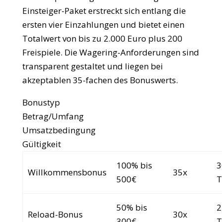
Einsteiger-Paket erstreckt sich entlang die
ersten vier Einzahlungen und bietet einen
Totalwert von bis zu 2.000 Euro plus 200
Freispiele. Die Wagering-Anforderungen sind
transparent gestaltet und liegen bei
akzeptablen 35-fachen des Bonuswerts.
Bonustyp
Betrag/Umfang
Umsatzbedingung
Gültigkeit
100% bis
3
Willkommensbonus
35x
500€
T
50% bis
2
Reload-Bonus
30x
300€
T