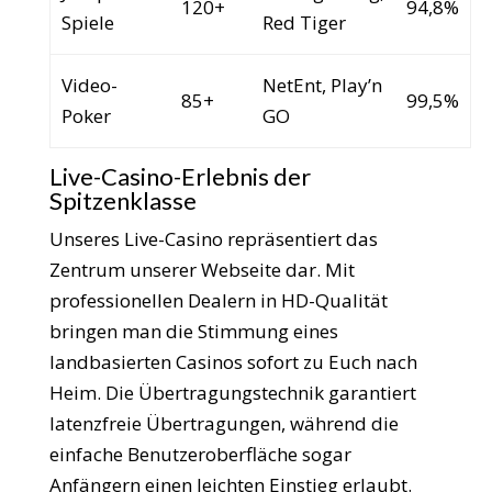
120+
94,8%
Spiele
Red Tiger
Video-
NetEnt, Play’n
85+
99,5%
Poker
GO
Live-Casino-Erlebnis der
Spitzenklasse
Unseres Live-Casino repräsentiert das
Zentrum unserer Webseite dar. Mit
professionellen Dealern in HD-Qualität
bringen man die Stimmung eines
landbasierten Casinos sofort zu Euch nach
Heim. Die Übertragungstechnik garantiert
latenzfreie Übertragungen, während die
einfache Benutzeroberfläche sogar
Anfängern einen leichten Einstieg erlaubt.