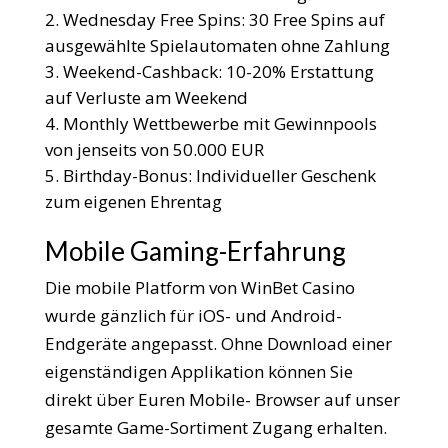
Wednesday Free Spins: 30 Free Spins auf
ausgewählte Spielautomaten ohne Zahlung
Weekend-Cashback: 10-20% Erstattung
auf Verluste am Weekend
Monthly Wettbewerbe mit Gewinnpools
von jenseits von 50.000 EUR
Birthday-Bonus: Individueller Geschenk
zum eigenen Ehrentag
Mobile Gaming-Erfahrung
Die mobile Platform von WinBet Casino
wurde gänzlich für iOS- und Android-
Endgeräte angepasst. Ohne Download einer
eigenständigen Applikation können Sie
direkt über Euren Mobile- Browser auf unser
gesamte Game-Sortiment Zugang erhalten.