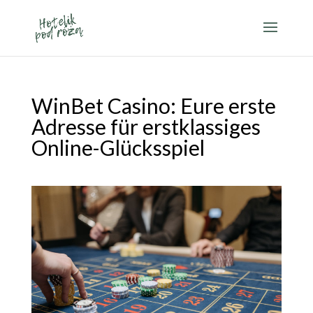
WinBet Casino: Eure erste
Adresse für erstklassiges
Online-Glücksspiel