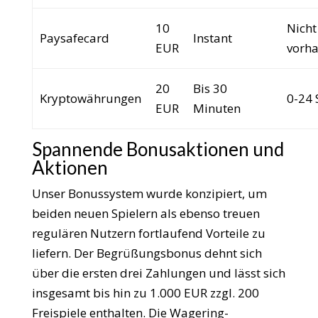
10
Nicht
Paysafecard
Instant
EUR
vorh
20
Bis 30
Kryptowährungen
0-24 
EUR
Minuten
Spannende Bonusaktionen und
Aktionen
Unser Bonussystem wurde konzipiert, um
beiden neuen Spielern als ebenso treuen
regulären Nutzern fortlaufend Vorteile zu
liefern. Der Begrüßungsbonus dehnt sich
über die ersten drei Zahlungen und lässt sich
insgesamt bis hin zu 1.000 EUR zzgl. 200
Freispiele enthalten. Die Wagering-