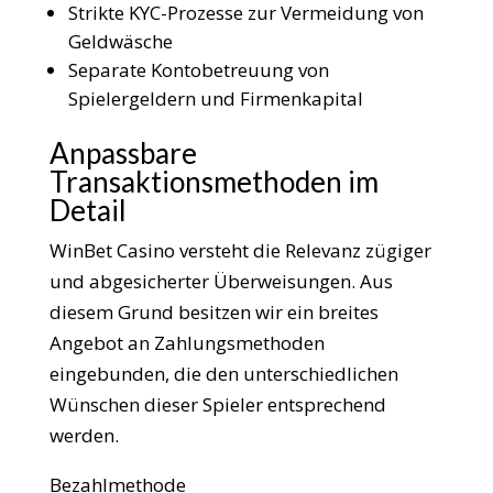
Strikte KYC-Prozesse zur Vermeidung von
Geldwäsche
Separate Kontobetreuung von
Spielergeldern und Firmenkapital
Anpassbare
Transaktionsmethoden im
Detail
WinBet Casino versteht die Relevanz zügiger
und abgesicherter Überweisungen. Aus
diesem Grund besitzen wir ein breites
Angebot an Zahlungsmethoden
eingebunden, die den unterschiedlichen
Wünschen dieser Spieler entsprechend
werden.
Bezahlmethode