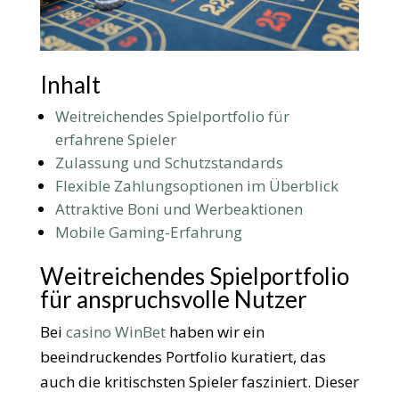
Inhalt
Weitreichendes Spielportfolio für
erfahrene Spieler
Zulassung und Schutzstandards
Flexible Zahlungsoptionen im Überblick
Attraktive Boni und Werbeaktionen
Mobile Gaming-Erfahrung
Weitreichendes Spielportfolio
für anspruchsvolle Nutzer
Bei
casino WinBet
haben wir ein
beeindruckendes Portfolio kuratiert, das
auch die kritischsten Spieler fasziniert. Dieser