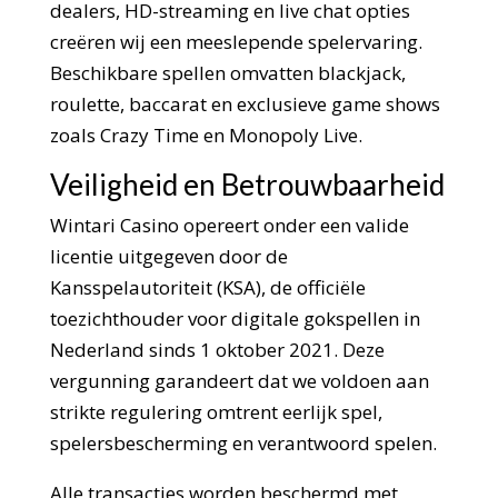
dealers, HD-streaming en live chat opties
creëren wij een meeslepende spelervaring.
Beschikbare spellen omvatten blackjack,
roulette, baccarat en exclusieve game shows
zoals Crazy Time en Monopoly Live.
Veiligheid en Betrouwbaarheid
Wintari Casino opereert onder een valide
licentie uitgegeven door de
Kansspelautoriteit (KSA), de officiële
toezichthouder voor digitale gokspellen in
Nederland sinds 1 oktober 2021. Deze
vergunning garandeert dat we voldoen aan
strikte regulering omtrent eerlijk spel,
spelersbescherming en verantwoord spelen.
Alle transacties worden beschermd met