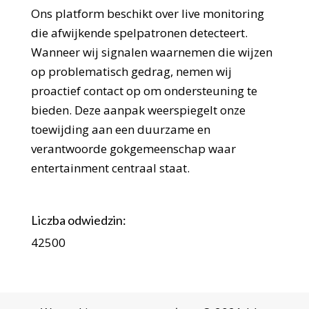
Ons platform beschikt over live monitoring
die afwijkende spelpatronen detecteert.
Wanneer wij signalen waarnemen die wijzen
op problematisch gedrag, nemen wij
proactief contact op om ondersteuning te
bieden. Deze aanpak weerspiegelt onze
toewijding aan een duurzame en
verantwoorde gokgemeenschap waar
entertainment centraal staat.
Liczba odwiedzin:
42500