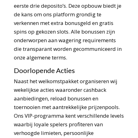
eerste drie deposito’s. Deze opbouw biedt je
de kans om ons platform grondig te
verkennen met extra bonusgeld en gratis
spins op gekozen slots. Alle bonussen zijn
onderworpen aan wagering requirements
die transparant worden gecommuniceerd in
onze algemene terms.
Doorlopende Acties
Naast het welkomstpakket organiseren wij
wekelijkse acties waaronder cashback
aanbiedingen, reload bonussen en
toernooien met aantrekkelijke prijzenpools.
Ons VIP-programma kent verschillende levels
waarbij loyale spelers profiteren van
verhoogde limieten, persoonlijke