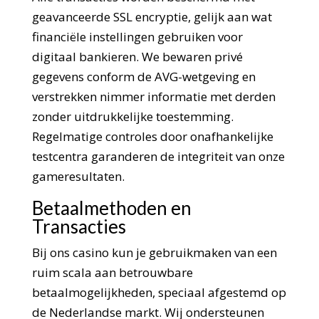
geavanceerde SSL encryptie, gelijk aan wat
financiële instellingen gebruiken voor
digitaal bankieren. We bewaren privé
gegevens conform de AVG-wetgeving en
verstrekken nimmer informatie met derden
zonder uitdrukkelijke toestemming.
Regelmatige controles door onafhankelijke
testcentra garanderen de integriteit van onze
gameresultaten.
Betaalmethoden en
Transacties
Bij ons casino kun je gebruikmaken van een
ruim scala aan betrouwbare
betaalmogelijkheden, speciaal afgestemd op
de Nederlandse markt. Wij ondersteunen