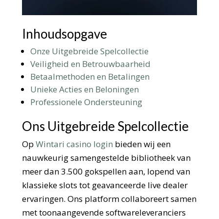
Inhoudsopgave
Onze Uitgebreide Spelcollectie
Veiligheid en Betrouwbaarheid
Betaalmethoden en Betalingen
Unieke Acties en Beloningen
Professionele Ondersteuning
Ons Uitgebreide Spelcollectie
Op
Wintari casino login
bieden wij een
nauwkeurig samengestelde bibliotheek van
meer dan 3.500 gokspellen aan, lopend van
klassieke slots tot geavanceerde live dealer
ervaringen. Ons platform collaboreert samen
met toonaangevende softwareleveranciers