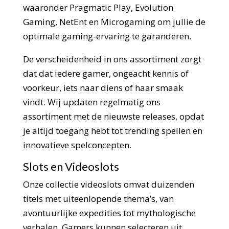
waaronder Pragmatic Play, Evolution
Gaming, NetEnt en Microgaming om jullie de
optimale gaming-ervaring te garanderen.
De verscheidenheid in ons assortiment zorgt
dat dat iedere gamer, ongeacht kennis of
voorkeur, iets naar diens of haar smaak
vindt. Wij updaten regelmatig ons
assortiment met de nieuwste releases, opdat
je altijd toegang hebt tot trending spellen en
innovatieve spelconcepten.
Slots en Videoslots
Onze collectie videoslots omvat duizenden
titels met uiteenlopende thema’s, van
avontuurlijke expedities tot mythologische
verhalen. Gamers kunnen selecteren uit