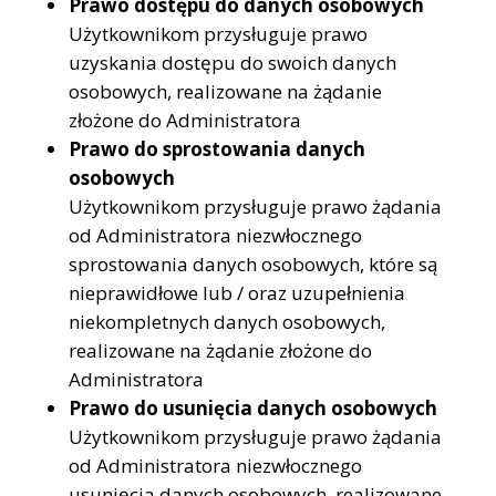
Prawo dostępu do danych osobowych
Użytkownikom przysługuje prawo
uzyskania dostępu do swoich danych
osobowych, realizowane na żądanie
złożone do Administratora
Prawo do sprostowania danych
osobowych
Użytkownikom przysługuje prawo żądania
od Administratora niezwłocznego
sprostowania danych osobowych, które są
nieprawidłowe lub / oraz uzupełnienia
niekompletnych danych osobowych,
realizowane na żądanie złożone do
Administratora
Prawo do usunięcia danych osobowych
Użytkownikom przysługuje prawo żądania
od Administratora niezwłocznego
usunięcia danych osobowych, realizowane