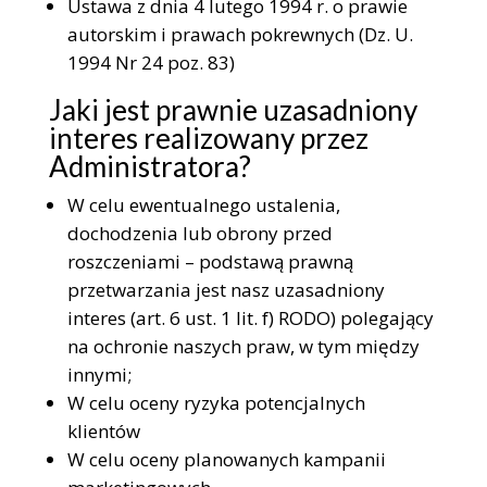
Ustawa z dnia 4 lutego 1994 r. o prawie
autorskim i prawach pokrewnych (Dz. U.
1994 Nr 24 poz. 83)
Jaki jest prawnie uzasadniony
interes realizowany przez
Administratora?
W celu ewentualnego ustalenia,
dochodzenia lub obrony przed
roszczeniami – podstawą prawną
przetwarzania jest nasz uzasadniony
interes (art. 6 ust. 1 lit. f) RODO) polegający
na ochronie naszych praw, w tym między
innymi;
W celu oceny ryzyka potencjalnych
klientów
W celu oceny planowanych kampanii