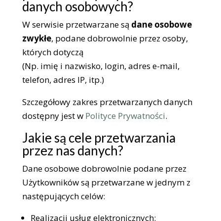
danych osobowych?
W serwisie przetwarzane są
dane osobowe
zwykłe
, podane dobrowolnie przez osoby,
których dotyczą
(Np. imię i nazwisko, login, adres e-mail,
telefon, adres IP, itp.)
Szczegółowy zakres przetwarzanych danych
dostępny jest w
Polityce Prywatności
.
Jakie są cele przetwarzania
przez nas danych?
Dane osobowe dobrowolnie podane przez
Użytkowników są przetwarzane w jednym z
następujących celów:
Realizacji usług elektronicznych: