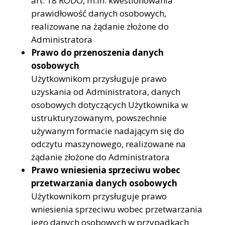
art. 18 RODO, m.in. kwestionowania
prawidłowość danych osobowych,
realizowane na żądanie złożone do
Administratora
Prawo do przenoszenia danych
osobowych
Użytkownikom przysługuje prawo
uzyskania od Administratora, danych
osobowych dotyczących Użytkownika w
ustrukturyzowanym, powszechnie
używanym formacie nadającym się do
odczytu maszynowego, realizowane na
żądanie złożone do Administratora
Prawo wniesienia sprzeciwu wobec
przetwarzania danych osobowych
Użytkownikom przysługuje prawo
wniesienia sprzeciwu wobec przetwarzania
jego danych osobowych w przypadkach