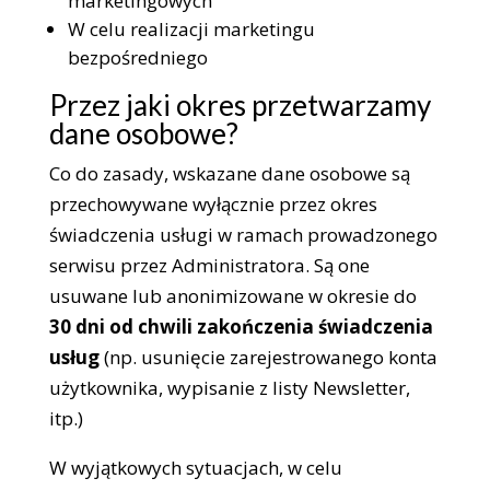
marketingowych
W celu realizacji marketingu
bezpośredniego
Przez jaki okres przetwarzamy
dane osobowe?
Co do zasady, wskazane dane osobowe są
przechowywane wyłącznie przez okres
świadczenia usługi w ramach prowadzonego
serwisu przez Administratora. Są one
usuwane lub anonimizowane w okresie do
30 dni od chwili zakończenia świadczenia
usług
(np. usunięcie zarejestrowanego konta
użytkownika, wypisanie z listy Newsletter,
itp.)
W wyjątkowych sytuacjach, w celu