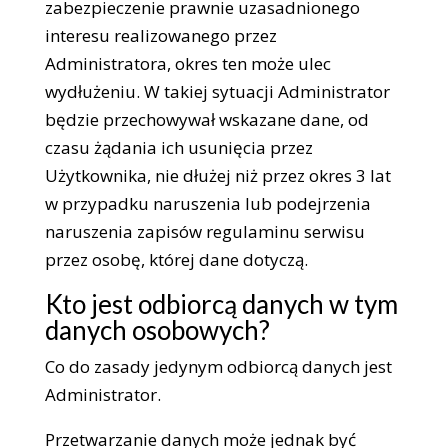
zabezpieczenie prawnie uzasadnionego
interesu realizowanego przez
Administratora, okres ten może ulec
wydłużeniu. W takiej sytuacji Administrator
będzie przechowywał wskazane dane, od
czasu żądania ich usunięcia przez
Użytkownika, nie dłużej niż przez okres 3 lat
w przypadku naruszenia lub podejrzenia
naruszenia zapisów regulaminu serwisu
przez osobę, której dane dotyczą.
Kto jest odbiorcą danych w tym
danych osobowych?
Co do zasady jedynym odbiorcą danych jest
Administrator.
Przetwarzanie danych może jednak być