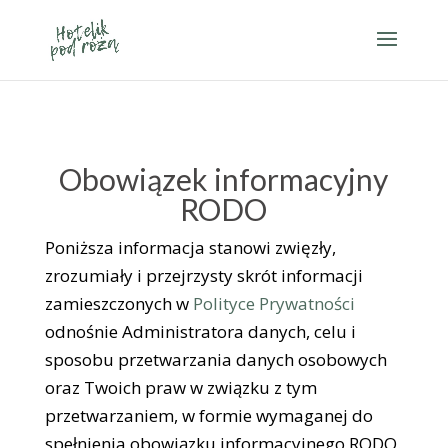
curacao casino not on gamstop
paysafe casinos
non uk
fastest withdrawal casino uk
uk casino no verification
non gamstop casinos
non gamstop casinos
utländska
european casinos
interac casinos
bitcoin casinos
instant
not on gamstop
pay by phone bill casino
instant withdrawal casino no
casinos for uk players
best apple pay casinos
casino
non gamstop casinos
withdrawal casino
verification no deposit bonus uk
paypal casinos not on
gamstop
paysafecard casino
slots not on gamban
Obowiązek informacyjny
RODO
Poniższa informacja stanowi zwięzły,
zrozumiały i przejrzysty skrót informacji
zamieszczonych w
Polityce Prywatności
odnośnie Administratora danych, celu i
sposobu przetwarzania danych osobowych
oraz Twoich praw w związku z tym
przetwarzaniem, w formie wymaganej do
spełnienia obowiązku informacyjnego RODO.