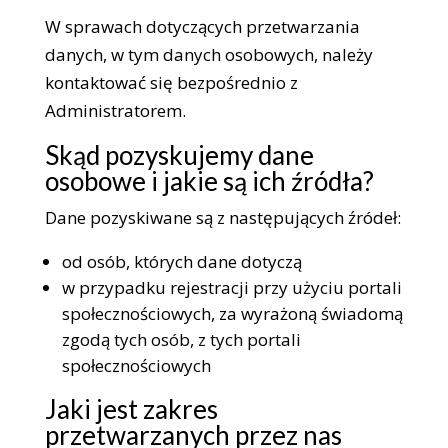
W sprawach dotyczących przetwarzania
danych, w tym danych osobowych, należy
kontaktować się bezpośrednio z
Administratorem.
Skąd pozyskujemy dane
osobowe i jakie są ich źródła?
Dane pozyskiwane są z następujących źródeł:
od osób, których dane dotyczą
w przypadku rejestracji przy użyciu portali
społecznościowych, za wyrażoną świadomą
zgodą tych osób, z tych portali
społecznościowych
Jaki jest zakres
przetwarzanych przez nas